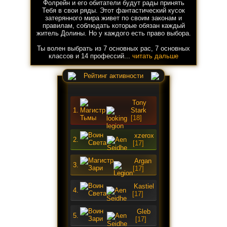
Фолрейн и его обитатели будут рады принять
Тебя в свои ряды. Этот фантастический кусок
затерянного мира живет по своим законам и
правилам, соблюдать которые обязан каждый
житель Долины. Но у каждого есть право выбора.
Ты волен выбрать из 7 основных рас, 7 основных
классов и 14 профессий...
читать дальше
Рейтинг активности
Tony
1.
Stark
[18]
xzerox
2.
[17]
Argan
3.
[17]
Kastiel
4.
[17]
Gleb
5.
[17]