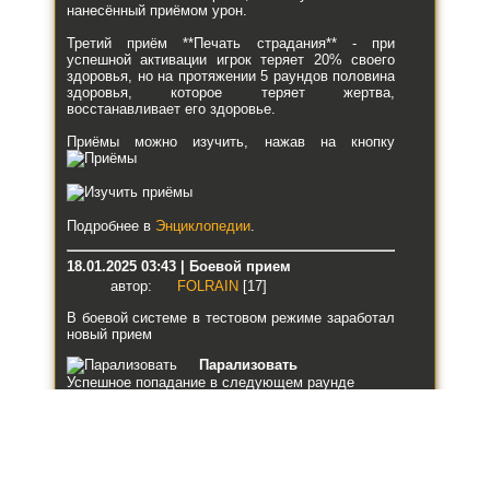
нанесённый приёмом урон.
Третий приём **Печать страдания** - при
успешной активации игрок теряет 20% своего
здоровья, но на протяжении 5 раундов половина
здоровья, которое теряет жертва,
восстанавливает его здоровье.
Приёмы можно изучить, нажав на кнопку
Подробнее в
Энциклопедии
.
18.01.2025 03:43 | Боевой прием
автор:
FOLRAIN
[17]
В боевой системе в тестовом режиме заработал
новый прием
Парализовать
Успешное попадание в следующем раунде
парализует противника на 3 раунда.
При успешном попадении противник будет
парализован на три раунда и не сможет
наносить ответные удары.
В бою теперь отображаются ваши и противника