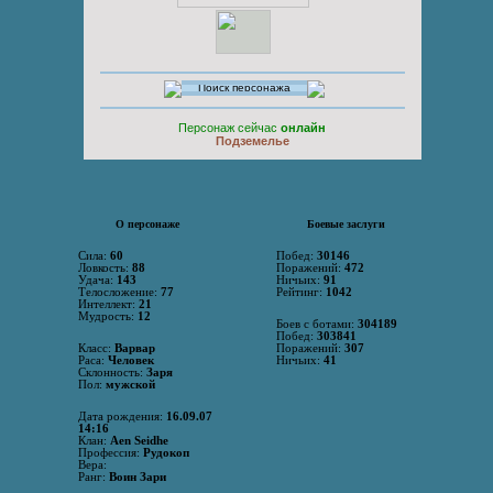
Персонаж сейчас
онлайн
Подземелье
О персонаже
Боевые заслуги
Сила:
60
Побед:
30146
Ловкость:
88
Поражений:
472
Удача:
143
Ничьих:
91
Телосложение:
77
Рейтинг:
1042
Интеллект:
21
Мудрость:
12
Боев с ботами:
304189
Побед:
303841
Класс:
Варвар
Поражений:
307
Раса:
Человек
Ничьих:
41
Склонность:
Заря
Пол:
мужской
Дата рождения:
16.09.07
14:16
Клан:
Aen Seidhe
Профессия:
Рудокоп
Вера:
Ранг:
Воин Зари