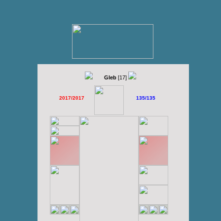
Gleb
[17]
2017/2017
135/135