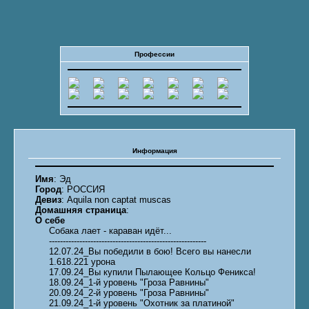
Профессии
Информация
Имя
: Эд
Город
: РОССИЯ
Девиз
: Aquila non captat muscas
Домашняя страница
:
О себе
Собака лает - караван идёт...
---------------------------------------------------------
12.07.24_Вы победили в бою! Всего вы нанесли
1.618.221 урона
17.09.24_Вы купили Пылающее Кольцо Феникса!
18.09.24_1-й уровень "Гроза Равнины"
20.09.24_2-й уровень "Гроза Равнины"
21.09.24_1-й уровень "Охотник за платиной"