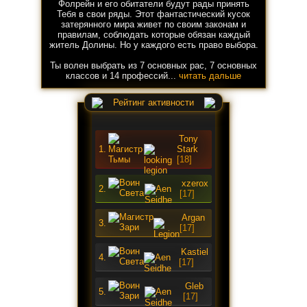
Фолрейн и его обитатели будут рады принять
Тебя в свои ряды. Этот фантастический кусок
затерянного мира живет по своим законам и
правилам, соблюдать которые обязан каждый
житель Долины. Но у каждого есть право выбора.
Ты волен выбрать из 7 основных рас, 7 основных
классов и 14 профессий...
читать дальше
Рейтинг активности
Tony
1.
Stark
[18]
xzerox
2.
[17]
Argan
3.
[17]
Kastiel
4.
[17]
Gleb
5.
[17]