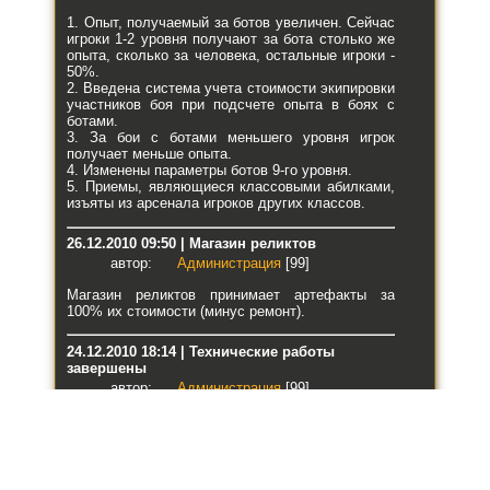
1. Опыт, получаемый за ботов увеличен. Сейчас
игроки 1-2 уровня получают за бота столько же
опыта, сколько за человека, остальные игроки -
50%.
2. Введена система учета стоимости экипировки
участников боя при подсчете опыта в боях с
ботами.
3. За бои с ботами меньшего уровня игрок
получает меньше опыта.
4. Изменены параметры ботов 9-го уровня.
5. Приемы, являющиеся классовыми абилками,
изъяты из арсенала игроков других классов.
26.12.2010 09:50 | Магазин реликтов
автор:
Администрация
[99]
Магазин реликтов принимает артефакты за
100% их стоимости (минус ремонт).
24.12.2010 18:14 | Технические работы
завершены
автор:
Администрация
[99]
Завершены тех. работы на сервере. Игра
обновлена и работает в тестовом режиме.
Некоторые игровые возможности и локации пока
недоступны, также недоступны многие
информационные страницы и регистрация в