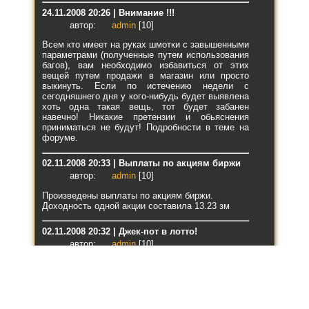
24.11.2008 20:26 | Внимание !!!
автор:
admin
[10]
Всем кто имеет на руках шмотки с завышенными
параметрами (полученные путем использования
багов), вам необходимо избавиться от этих
вещей путем продажи в магазин или просто
выкинуть. Если по истечению недели с
сегодняшнего дня у кого-нибудь будет выявлена
хоть одна такая вещь, тот будет забанен
навечно! Никакие претензии и обьяснения
приниматься не будут! Подробности в теме на
форуме.
02.11.2008 20:33 | Выплаты по акциям биржи
автор:
admin
[10]
Произведены выплаты по акциям биржи.
Доходность одной акции составила 13.23 зм
02.11.2008 20:32 | Джек-пот в лотто!
автор:
admin
[10]
В ходе розыгрыша лотереи, Выиграл номер: 31.
Победитель розыгрыша: Danar2008 !!!
Поздравляем!!!