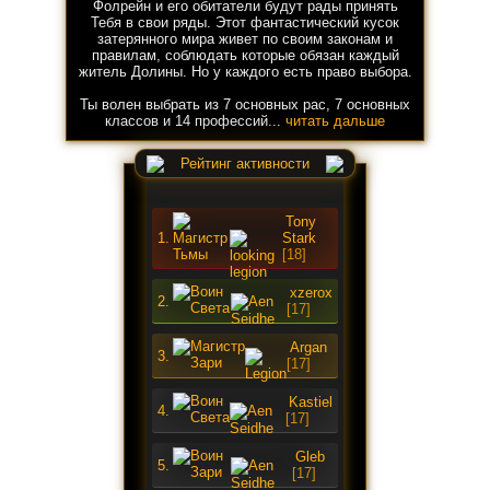
Фолрейн и его обитатели будут рады принять
Тебя в свои ряды. Этот фантастический кусок
затерянного мира живет по своим законам и
правилам, соблюдать которые обязан каждый
житель Долины. Но у каждого есть право выбора.
Ты волен выбрать из 7 основных рас, 7 основных
классов и 14 профессий...
читать дальше
Рейтинг активности
Tony
1.
Stark
[18]
xzerox
2.
[17]
Argan
3.
[17]
Kastiel
4.
[17]
Gleb
5.
[17]