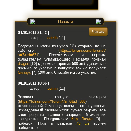
Новости
Читать
04.10.2011 21:42 |
автор:
admin
[11]
Подведены итоги конкурса "Из старого, но не
забытого" (
https://folrain.com//forum/?
s=7&id=671
). Победителем и первым
обладателем Курлыкающего Рафаэля признан
dragon
[10] (денежная премия 500 зм). Денежную
премию за участие в конкурсе так же получает
Силиус
[4] (200 зм). Спасибо им за участие.
04.10.2011 10:36 |
автор:
admin
[11]
Закончен конкурс знахарей
(
https://folrain.com//forum/?s=0&id=588
),
стартовавший 2 месяца назад. После упорных
исследований первый игрок сумел открыть все
свои рецепты, намного опередив ближайших
конкурентов. Поздравляем
Кэр Лаэда
[9] с
победой! Приз в размере
75 сп
вручен
победителю.