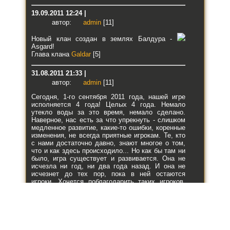
19.09.2011 12:24 |
автор:
admin
[11]
Новый клан создан в землях Балдура -
Asgard!
Глава клана
Galdar
[5]
31.08.2011 21:33 |
автор:
admin
[11]
Сегодня, 1-го сентября 2011 года, нашей игре
исполняется 4 года! Целых 4 года. Немало
утекло воды за это время, немало сделано.
Наверное, нас есть за что упрекнуть - слишком
медленное развитие, какие-то ошибки, коренные
изменения, не всегда приятные игрокам. Те, кто
с нами достаточно давно, знают многое о том,
что и как здесь происходило... Но как бы там ни
было, игра существует и развивается. Она не
исчезла ни год, ни два года назад. И она не
исчезнет до тех пор, пока в ней остаются
игроки. Хочется поблагодарить таких игроков,
благодаря которым игра существует. Игроков,
которые остаются здесь с самого начала или
возвращаются снова и снова, проявляя интерес,
принимая участие и создавая своим
присутствием этот маленький мирок. Спасибо
всем, кто остается неравнодушным к Балдуру,