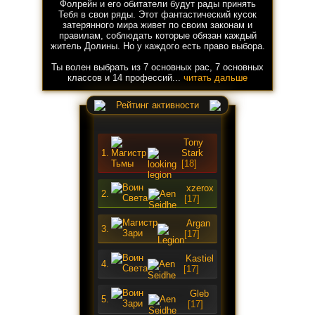
Фолрейн и его обитатели будут рады принять
Тебя в свои ряды. Этот фантастический кусок
затерянного мира живет по своим законам и
правилам, соблюдать которые обязан каждый
житель Долины. Но у каждого есть право выбора.
Ты волен выбрать из 7 основных рас, 7 основных
классов и 14 профессий...
читать дальше
Рейтинг активности
Tony
1.
Stark
[18]
xzerox
2.
[17]
Argan
3.
[17]
Kastiel
4.
[17]
Gleb
5.
[17]