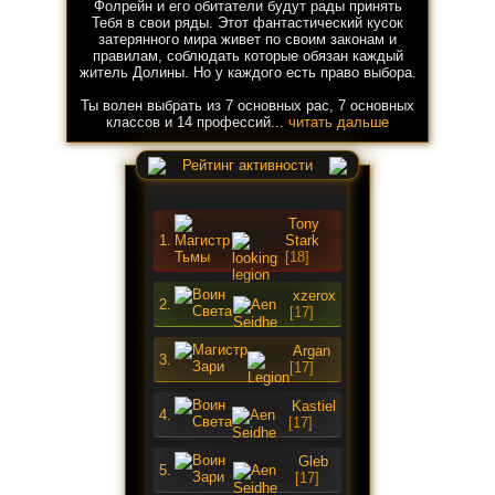
Фолрейн и его обитатели будут рады принять
Тебя в свои ряды. Этот фантастический кусок
затерянного мира живет по своим законам и
правилам, соблюдать которые обязан каждый
житель Долины. Но у каждого есть право выбора.
Ты волен выбрать из 7 основных рас, 7 основных
классов и 14 профессий...
читать дальше
Рейтинг активности
Tony
1.
Stark
[18]
xzerox
2.
[17]
Argan
3.
[17]
Kastiel
4.
[17]
Gleb
5.
[17]