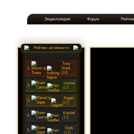
Энциклопедия
Форум
Рейтин
Рейтинг активности
Tony
1.
Stark
[18]
xzerox
2.
[17]
Argan
3.
[17]
Kastiel
4.
[17]
Gleb
5.
[17]