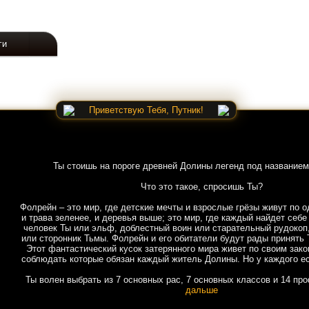
ги
Приветствую Тебя, Путник!
Ты стоишь на пороге древней Долины легенд под названием
Что это такое, спросишь Ты?
Фолрейн – это мир, где детские мечты и взрослые грёзы живут по о
и трава зеленее, и деревья выше; это мир, где каждый найдет себе
человек Ты или эльф, доблестный воин или старательный рудокоп
или сторонник Тьмы. Фолрейн и его обитатели будут рады принять 
Этот фантастический кусок затерянного мира живет по своим зако
соблюдать которые обязан каждый житель Долины. Но у каждого ес
Ты волен выбрать из 7 основных рас, 7 основных классов и 14 пр
дальше