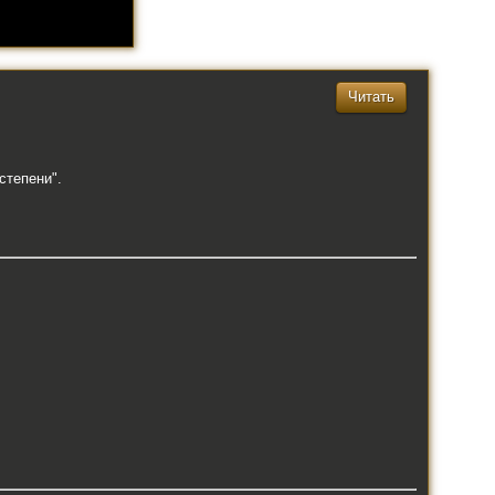
Читать
степени".