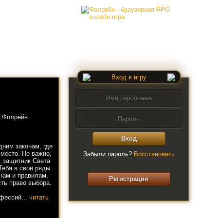
Вход в игру
 Фолрейн.
Вход
дним законам, где
 место. Не важно,
Забыли пароль?
Восстановить
, защитник Света
Тебя в свои ряды.
нам и правилам,
Регистрация
ть право выбора.
офессий...
читать