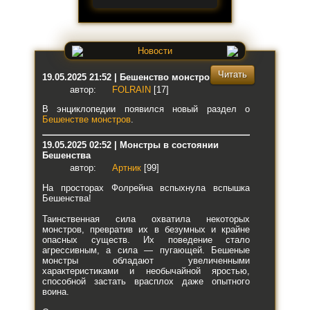
Новости
Читать
19.05.2025 21:52 | Бешенство монстров
автор:
FOLRAIN
[17]
В энциклопедии появился новый раздел о
Бешенстве монстров
.
19.05.2025 02:52 | Монстры в состоянии
Бешенства
автор:
Артник
[99]
На просторах Фолрейна вспыхнула вспышка
Бешенства!
Таинственная сила охватила некоторых
монстров, превратив их в безумных и крайне
опасных существ. Их поведение стало
агрессивным, а сила — пугающей. Бешеные
монстры обладают увеличенными
характеристиками и необычайной яростью,
способной застать врасплох даже опытного
воина.