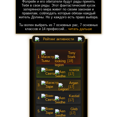
Фолрейн и его обитатели будут рады принять
Тебя в свои ряды. Этот фантастический кусок
затерянного мира живет по своим законам и
правилам, соблюдать которые обязан каждый
житель Долины. Но у каждого есть право выбора.
Ты волен выбрать из 7 основных рас, 7 основных
классов и 14 профессий...
читать дальше
Рейтинг активности
Tony
1.
Stark
[18]
xzerox
2.
[17]
Argan
3.
[17]
Kastiel
4.
[17]
Gleb
5.
[17]