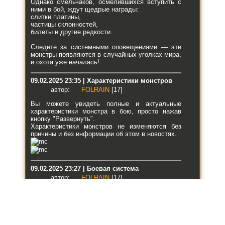
Однако смельчаков, осмелившихся вступить с
ними в бой, ждут щедрые награды:
слитки платины,
частицы склонностей,
билеты и другие редкости.
Следите за системными оповещениями — эти
монстры появляются в случайных уголках мира,
и охота уже началась!
09.02.2025 23:35 | Характеристики монстров
автор:
FOLRAIN
[17]
Вы можете увидеть полные и актуальные
характеристики монстра в бою, просто нажав
кнопку "Развернуть".
Характеристики монстров не изменяются без
причины и без информации об этом в новостях.
09.02.2025 23:27 | Боевая система
автор:
FOLRAIN
[17]
Информация о защите от физического урона из
предыдущей новости больше не актуальна, так
как % поглощения урона теперь равен
реальному.