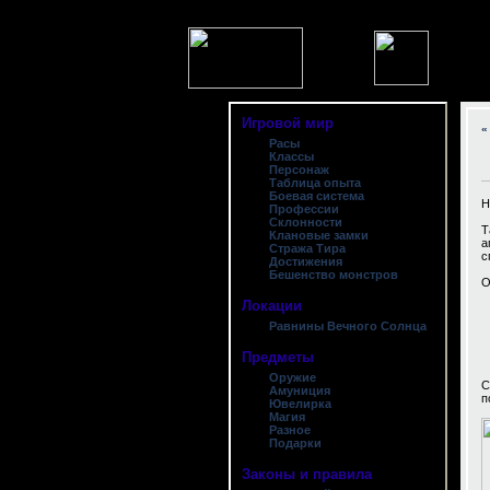
Игровой мир
«
Расы
Классы
Персонаж
Таблица опыта
Боевая система
Н
Профессии
Склонности
Т
Клановые замки
а
Стража Тира
с
Достижения
Бешенство монстров
О
Локации
Равнины Вечного Солнца
Предметы
Оружие
С
Амуниция
п
Ювелирка
Магия
Разное
Подарки
Законы и правила