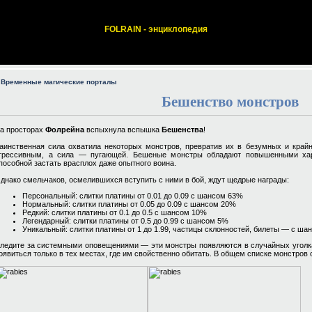
FOLRAIN - энциклопедия
 Временные магические порталы
Бешенство монстров
а просторах
Фолрейна
вспыхнула вспышка
Бешенства
!
аинственная сила охватила некоторых монстров, превратив их в безумных и край
грессивным, а сила — пугающей. Бешеные монстры обладают повышенными хар
пособной застать врасплох даже опытного воина.
днако смельчаков, осмелившихся вступить с ними в бой, ждут щедрые награды:
Персональный: слитки платины от 0.01 до 0.09 с шансом 63%
Нормальный: слитки платины от 0.05 до 0.09 с шансом 20%
Редкий: слитки платины от 0.1 до 0.5 с шансом 10%
Легендарный: слитки платины от 0.5 до 0.99 с шансом 5%
Уникальный: слитки платины от 1 до 1.99, частицы склонностей, билеты — с ш
ледите за системными оповещениями — эти монстры появляются в случайных уголка
оявиться только в тех местах, где им свойственно обитать. В общем списке монстров