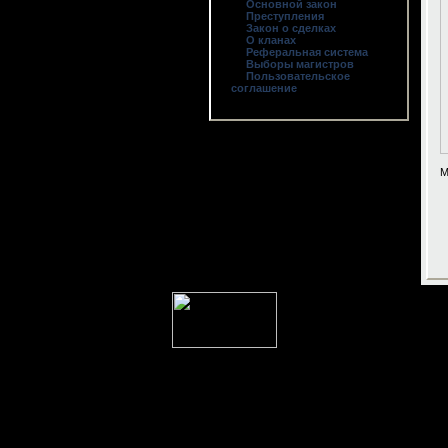
Основной закон
Преступления
Закон о сделках
О кланах
Реферальная система
Выборы магистров
Пользовательское
соглашение
М