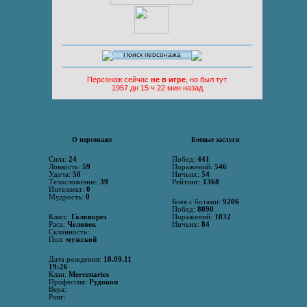
Персонаж сейчас
не в игре
, но был тут
1957 дн 15 ч 22 мин назад
О персонаже
Боевые заслуги
Сила:
24
Побед:
441
Ловкость:
59
Поражений:
546
Удача:
50
Ничьих:
54
Телосложение:
39
Рейтинг:
1368
Интеллект:
0
Мудрость:
0
Боев с ботами:
9206
Побед:
8090
Класс:
Головорез
Поражений:
1032
Раса:
Человек
Ничьих:
84
Склонность:
Пол:
мужской
Дата рождения:
18.09.11
19:26
Клан:
Mercenaries
Профессия:
Рудокоп
Вера:
Ранг: