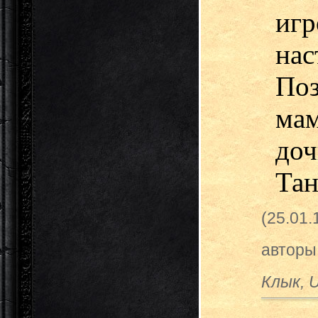
и
нас
По
ма
доч
Тан
(25.01
авторы
Клык, 