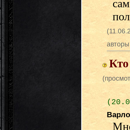
сам
пол
(11.06.
авторы
Кто
(просмот
(20.0
Варло
Мн