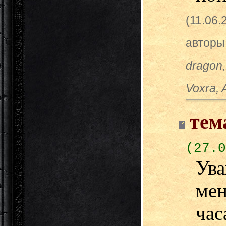
(11.06.
авторы
dragon
Voxra, 
тем
(27.0
Ув
мен
ча