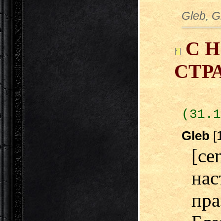
Gleb, G
С 
СТРА
(31.1
Gleb
[
[ce
на
пра