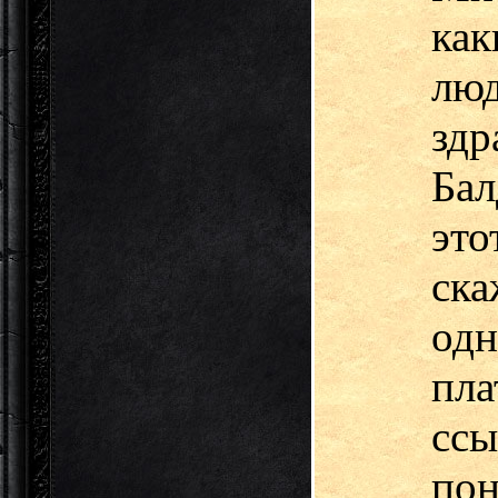
ка
л
зд
Бал
эт
ск
од
пл
ссы
пон