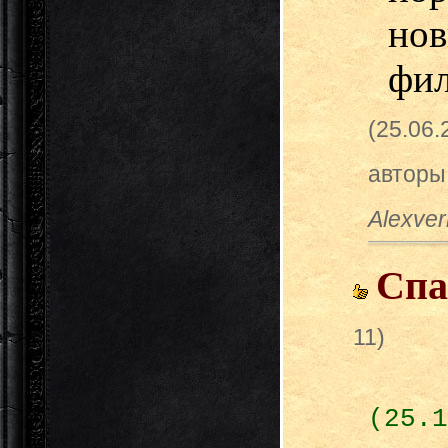
но
фил
(25.06
авторы
Alexver
Спа
11)
(25.1