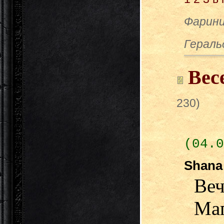
Фарини
Гераль
Вес
230)
(04.0
Shan
Веч
Ма