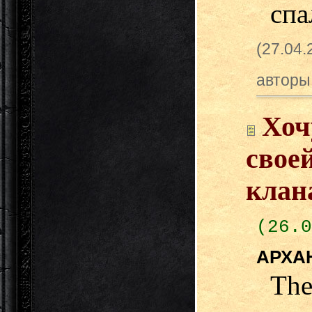
спа
(27.04
авторы
Хоч
свое
клана
(26.0
АРХА
Th