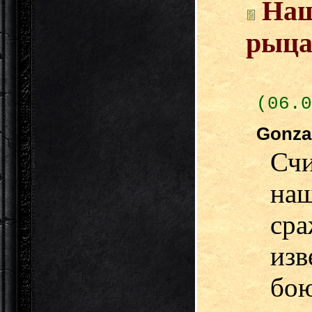
Наш
рыца
(06.0
Gonz
Сч
н
ср
изв
бо