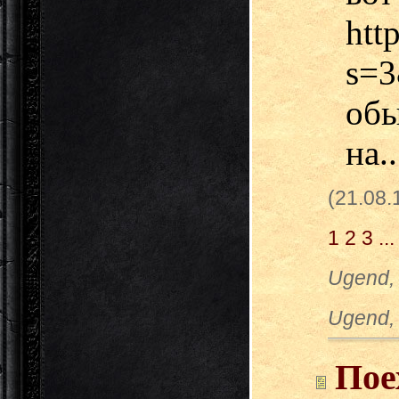
htt
s=
об
на..
(21.08
1
2
3
...
Ugend,
Ugend,
Пое