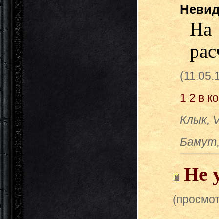
Неви
На
рас
(11.05.
1
2
в к
Клык, V
Бамут,
Не 
(просмот