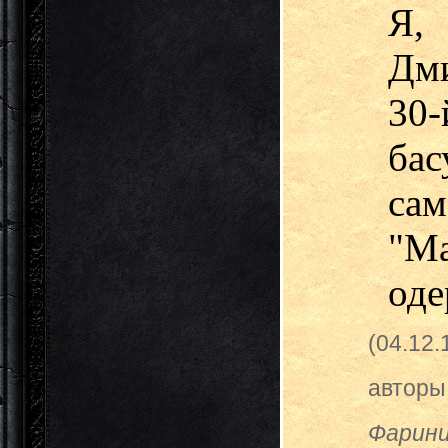
Я,
Дм
30
бас
сам
"М
оде
(04.12
авторы
Фарини