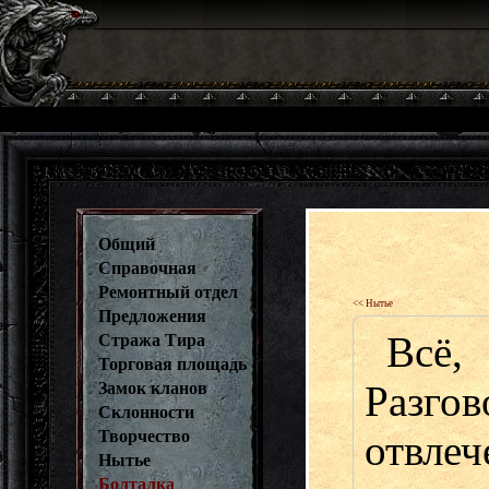
Общий
Справочная
Ремонтный отдел
<< Нытье
Предложения
Всё,
Стража Тира
Торговая площадь
Раз
Замок кланов
Склонности
Творчество
отвле
Нытье
Болталка