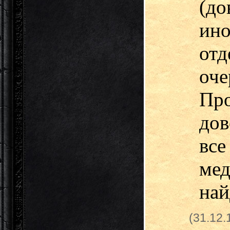
(до
ин
от
оч
Пр
дов
вс
мед
най
(31.12