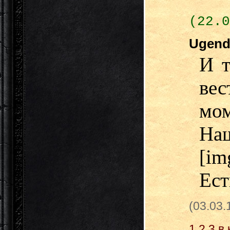
(22.0
Ugen
И т
ве
мо
Н
[im
Ест
(03.03
1
2
3
в 