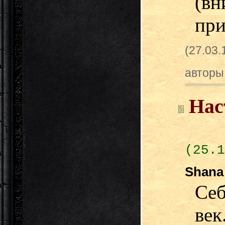
(в
при
(27.03
авторы
Нас
(25.1
Shan
Се
век