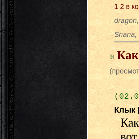
1
2
в к
dragon,
Shana,
Как
(просмот
(02.0
Клык
Как
в