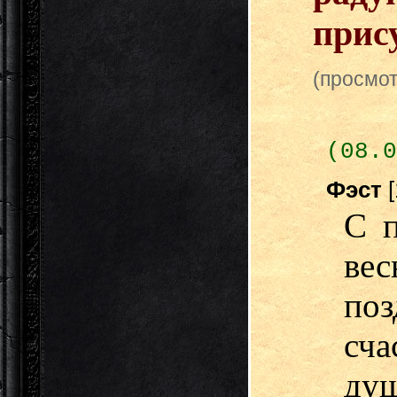
прис
(просмот
(08.0
Фэст
С п
ве
по
сча
ду