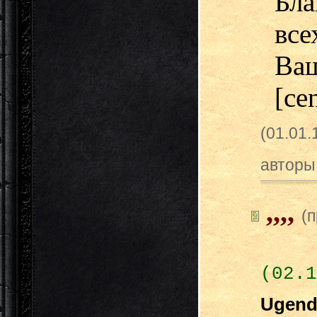
Бла
все
Ва
[cen
(01.01
авторы
,,,,
(
(02.1
Ugen