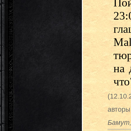
Пой
23
гла
Ma
тю
на 
что?
(12.10
авторы
Бамут,