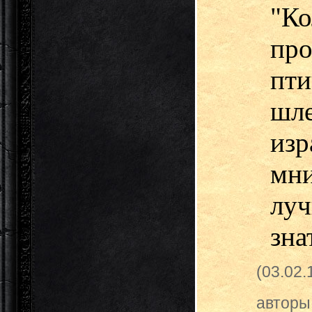
"К
про
пт
шл
изр
мни
луч
зна
(03.02
авторы