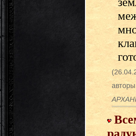
зе
ме
мн
кл
гот
(26.04
авторы
АРХАН
Все
раду