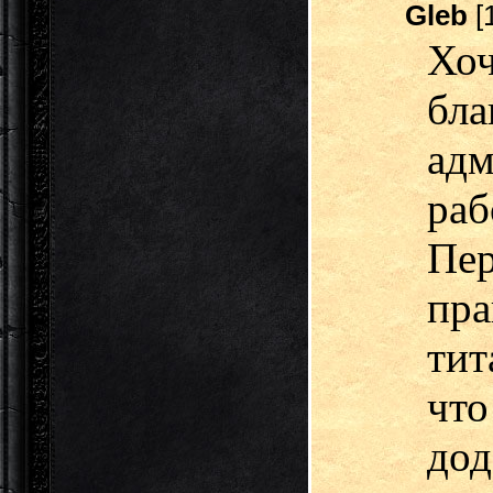
Gleb
[
Хо
бл
ад
ра
Пе
пра
тит
чт
дод