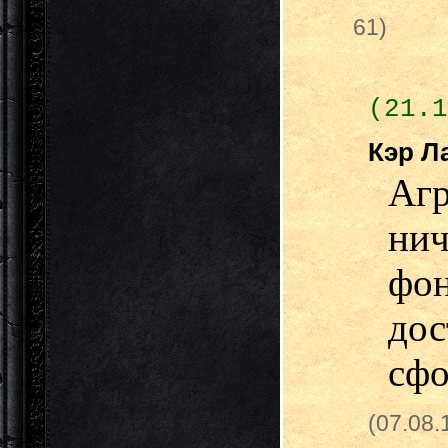
61)
(21.1
Кэр Л
Агр
нич
фо
дос
сфо
(07.08