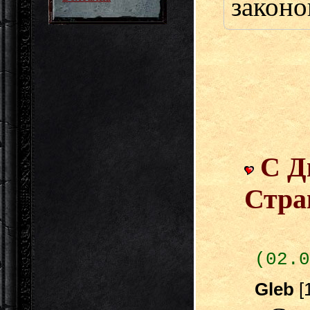
законо
С Д
Стра
(02.0
Gleb
[