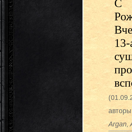
С 
Рож
Вче
1
су
пр
всп
(01.09
авторы
Argan, 