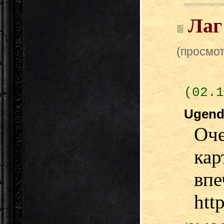
Лаг
(просмот
(02.1
Ugen
О
ка
в
htt