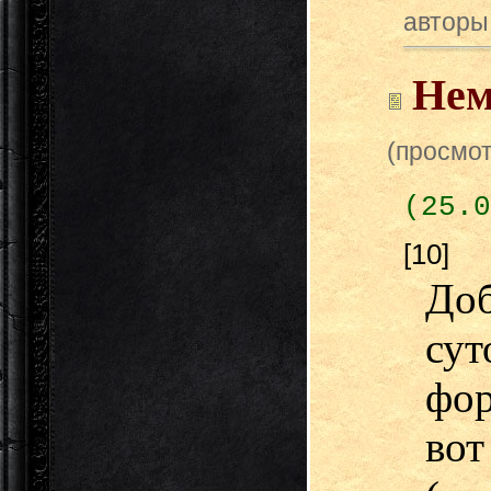
авторы
Нем
(просмот
(25.0
[10]
До
су
фо
вот