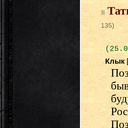
Тат
135)
(25.0
Клык
П
бы
буд
Ро
П