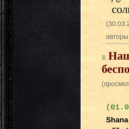
сол
(30.03
авторы
Наш
бесп
(просмот
(01.0
Shan