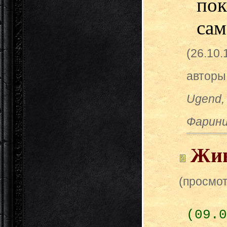
пок
сам
(26.10
авторы
Ugend, 
Фарин
Жив
(просмот
(09.0