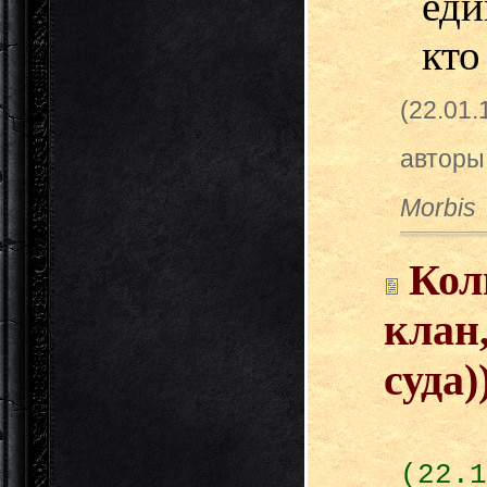
ед
кто
(22.01
авторы
Morbis
Кол
клан
суда)
(22.1