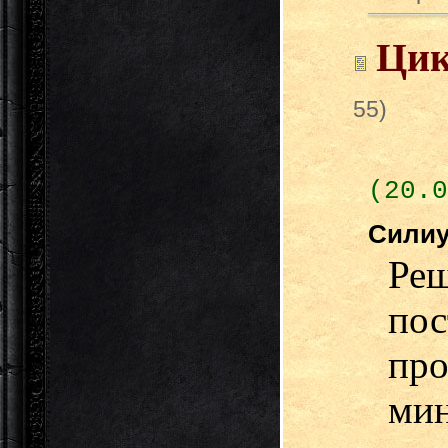
Цик
55)
(20.0
Сили
Реш
пос
про
ми