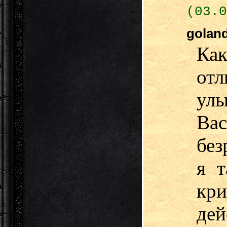
(03.0
golan
Ка
от
улы
Ва
без
я т
к
дей