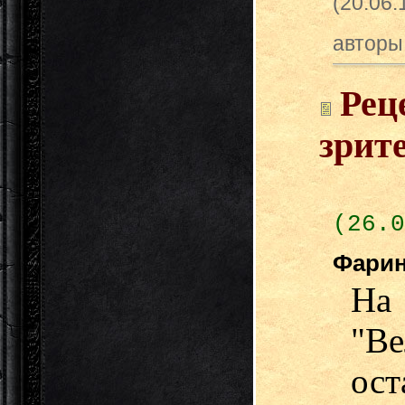
(20.06
авторы
Рец
зрит
(26.0
Фари
На 
"В
ос