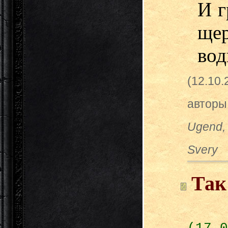
И г
ще
вод
(12.10
авторы
Ugend, 
Svery
Так