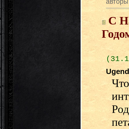
авторы
С Н
Годо
(31.1
Ugen
Что
инт
Род
пет