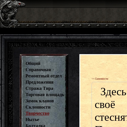
Общий
Справочная
Ремонтный отдел
<< Склонности
Предложения
Здес
Стража Тира
Торговая площадь
своё
Замок кланов
Склонности
Творчество
стесня
Нытье
Болталка