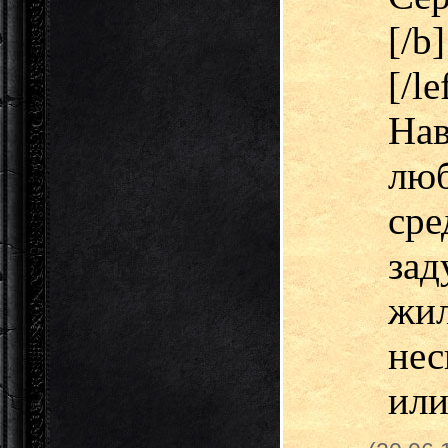
[/b
[/l
Нав
лю
ср
зад
жи
нес
или