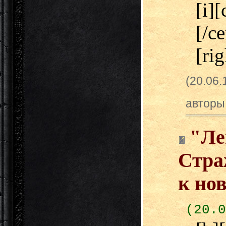
[i]
[/c
[ri
(20.06
авторы
"Ле
Стра
к но
(20.0