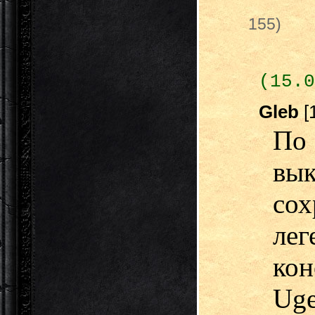
155)
(15.0
Gleb
[
По 
вы
сох
лег
кон
Ug