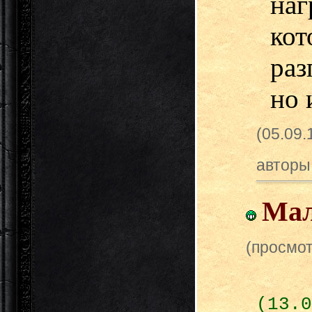
наг
ко
раз
но 
(05.09
авторы
Мал
(просмот
(13.0