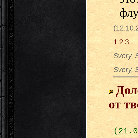
флу
(12.10
1
2
3
...
Svery, 
Svery, 
Дол
от тв
(21.0