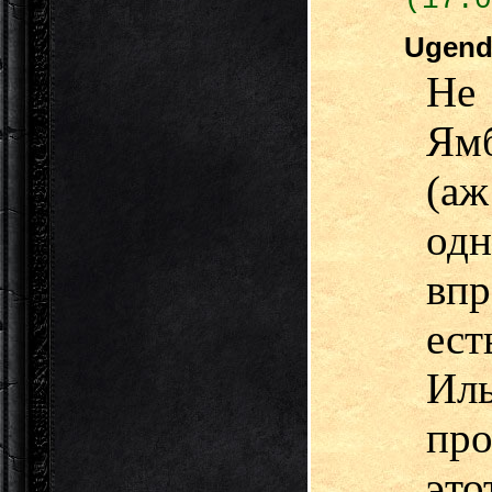
(17.0
Ugen
Не 
Ям
(аж
одн
впр
ест
Ил
пр
эт