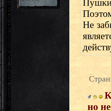
Пушки
Поэтом
Не заб
являет
действ
Стран
К
но не