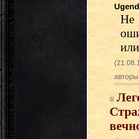
Ugen
Не
ош
или
(21.08
авторы
Лег
Стра
вечно