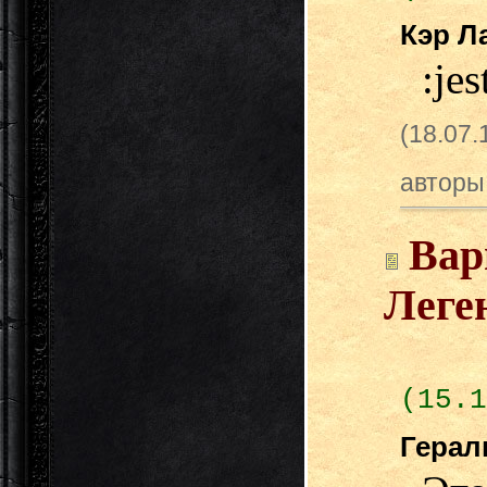
Кэр Л
:jes
(18.07
авторы
Вар
Леге
(15.1
Гера