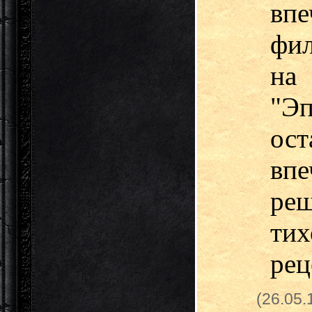
вп
фил
на
"Э
ос
вп
ре
ти
рец
(26.05