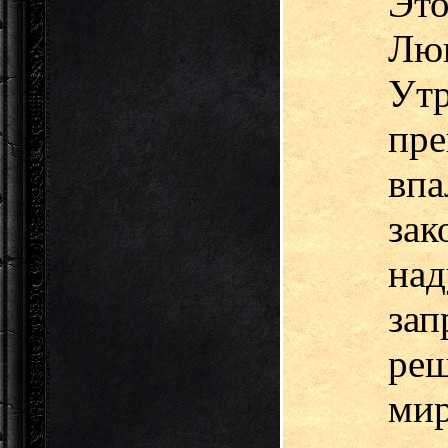
Это
Лю
Ут
пре
вп
за
над
зап
реш
м