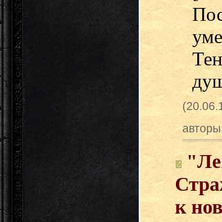
По
ум
Тен
душ
(20.06
авторы
"Ле
Стра
к но