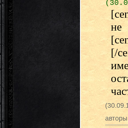
(30.0
[ce
не
[ce
[/c
име
ос
час
(30.09
авторы