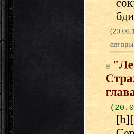
со
бди
(20.06
авторы
"Ле
Стра
глав
(20.0
[b
Сер