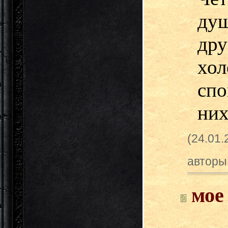
душ
др
хо
спо
них
(24.01
авторы
мое