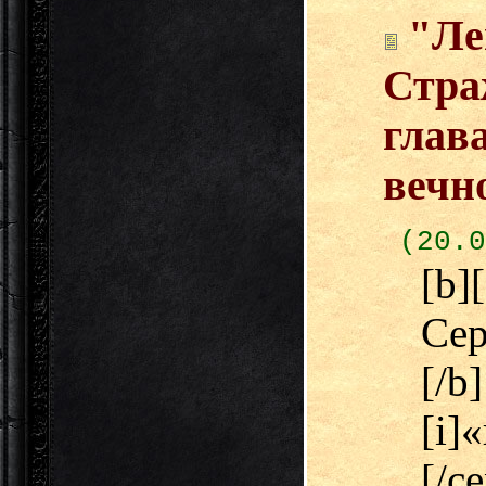
"Ле
Стра
глав
вечн
(20.0
[b
Сер
[/b
[i]
[/c