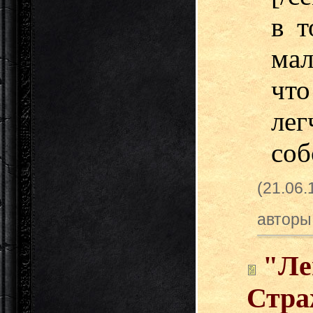
в т
мал
что
ле
соб
(21.06
авторы
"Ле
Стра