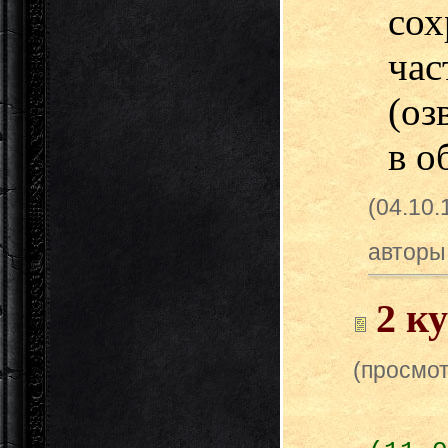
сох
ча
(оз
в о
(04.10.
авторы
2 ку
(просмот