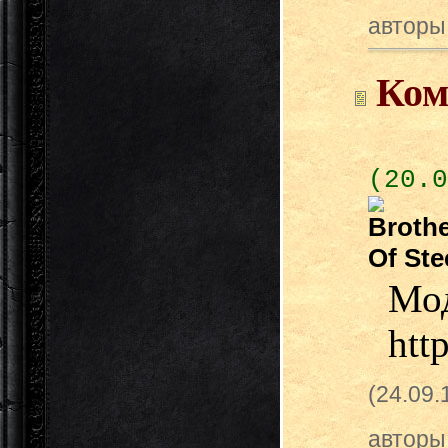
авторы
Ком
(20.0
Мо
htt
(24.09
авторы