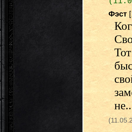
(11.0
Фэст
Ко
Сво
То
бы
св
за
не..
(11.05.