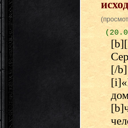
исхо
(просмот
(20.0
[b
Сер
[/b
[i
дом
[b]
чел