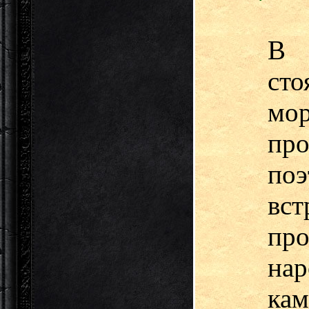
В 
сто
м
пр
по
вс
пр
на
кам