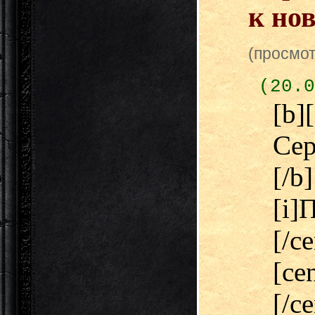
к но
(просмот
(20.0
[b
Сер
[/b
[i]
[
[ce
[/c