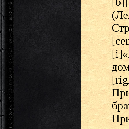
[b]
(Л
Стр
[ce
[i
дом
[ri
Пр
бр
Пр