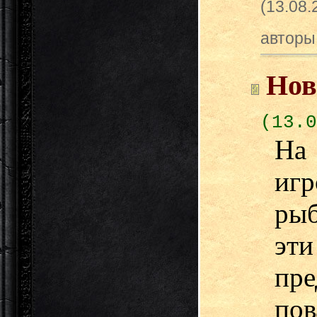
(13.08
авторы
Нов
(13.0
На
игр
ры
эт
пре
пов