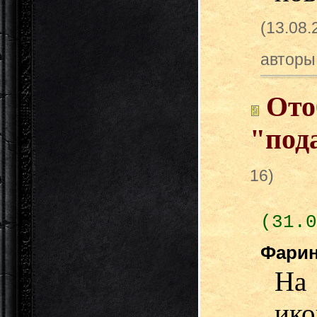
(13.08
авторы
Ото
"под
16)
(31.0
Фари
На
ик