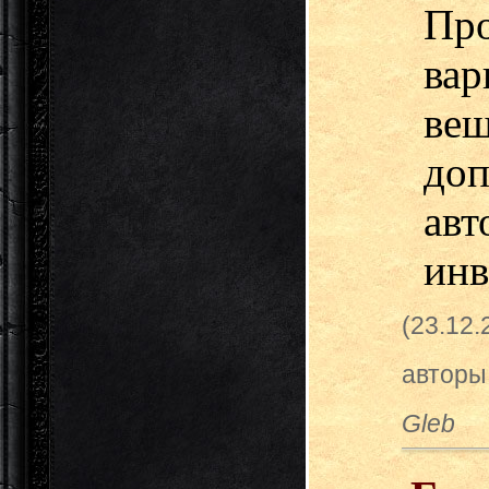
Про
вар
ве
до
авт
инв
(23.12
авторы
Gleb