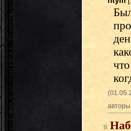
ntym
[
Был
пр
де
ка
чт
ког
(01.05
авторы
Наб