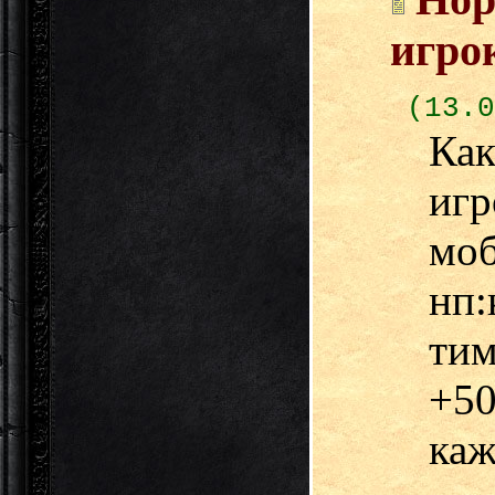
Нор
игро
(13.0
Ка
иг
м
нп
тим
+50
каж