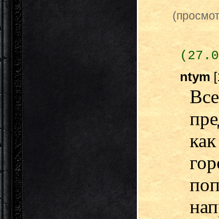
(просмот
(27.0
ntym
[
Вс
пр
как
гор
по
нап