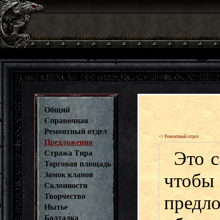
Общий
Справочная
Ремонтный отдел
<< Ремонтный отдел
Предложения
Это с
Стража Тира
Торговая площадь
чтоб
Замок кланов
Склонности
Творчество
пред
Нытье
Болталка