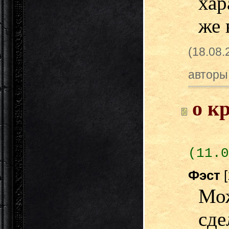
хар
же в
(18.08
авторы
о к
(11.0
Фэст
Мо
сде