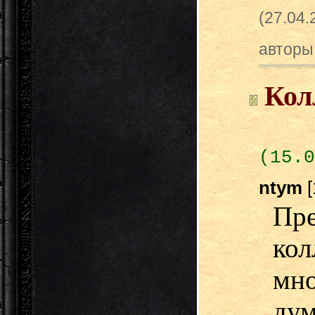
(27.04
авторы
Кол
(15.0
ntym
[
Пр
ко
мн
дум