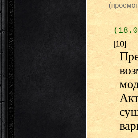
(просмот
(18.0
[10]
Пр
во
мод
Акт
су
ва