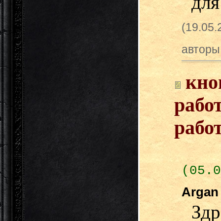
для
(19.05
авторы
кно
рабо
рабо
(05.0
Arga
Здр