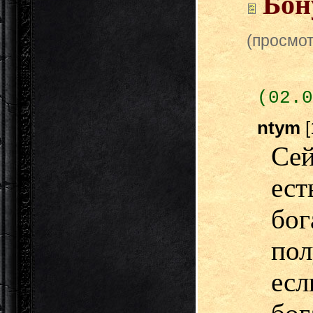
Бон
(просмот
(02.0
ntym
[
Се
ес
бо
пол
есл