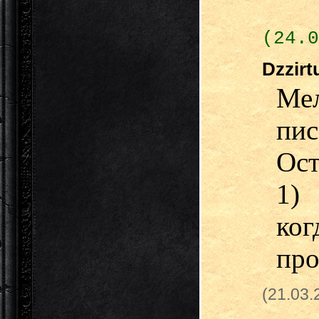
(24.0
Dzzir
Ме
пис
Ост
1)
ко
про
(21.03