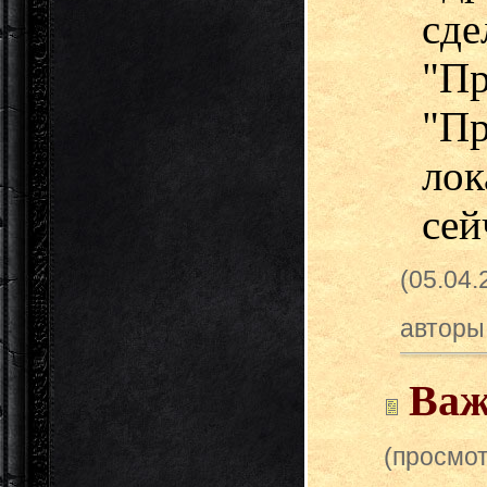
с
"П
"Пр
ло
сей
(05.04.
авторы
Важ
(просмот