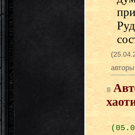
пр
Ру
сос
(25.04
авторы
Авт
хаот
(05.0