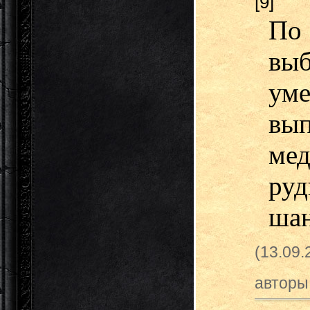
[9]
По 
вы
у
вы
ме
руд
шан
(13.09
авторы