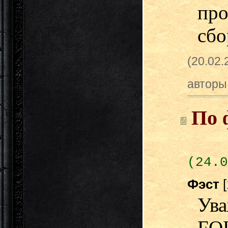
пр
сбо
(20.02
авторы
По 
(24.0
Фэст
У
FO