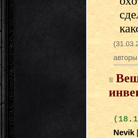
ох
сд
как
(31.03.
авторы
Вещ
инве
(18.1
Nevik