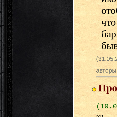
ото
что
ба
быв
(31.05
авторы
Про
(10.0