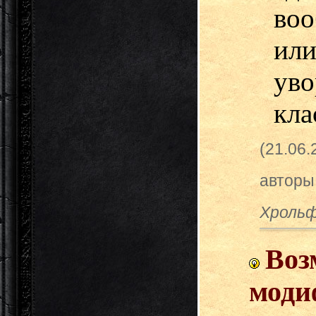
во
ил
ув
кла
(21.06
авторы
Хрольф
Воз
моди