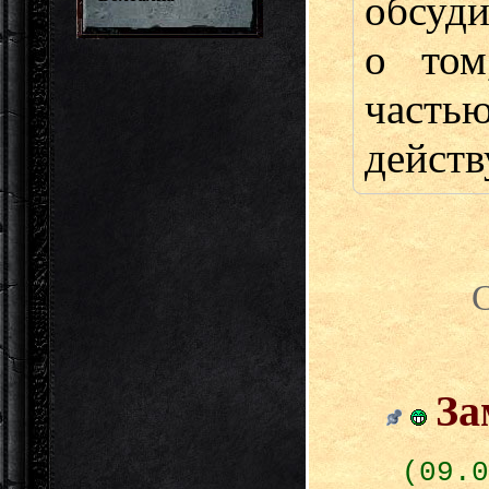
обсуди
о том
част
действ
За
(09.0