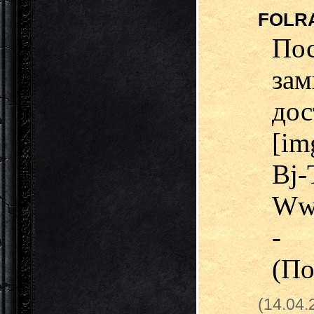
FOLR
По
за
до
[im
Bj-
Ww-
- 
(По
(14.04