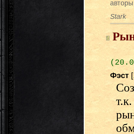
авторы
Stark
Ры
(20.0
Фэст
Соз
т.к
рын
об