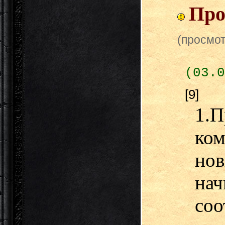
Про
(просмот
(03.0
[9]
1.П
ко
но
н
со