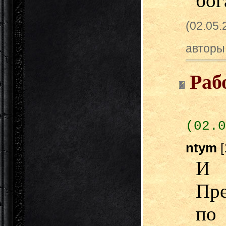
бог
(02.05
авторы
Раб
(02.0
ntym
[
И 
Пре
по