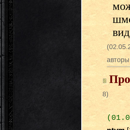
мож
шмо
вид
(02.05
авторы
Про
8)
(01.0