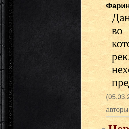
Фари
Дан
во
ко
ре
нех
пре
(05.03
авторы