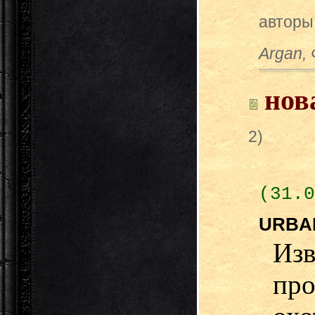
авторы
Argan,
нов
2)
(31.0
URB
Из
пр