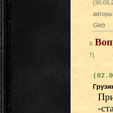
(30.05
авторы
Gleb
Воп
7)
(02.0
Грузи
При
-ст