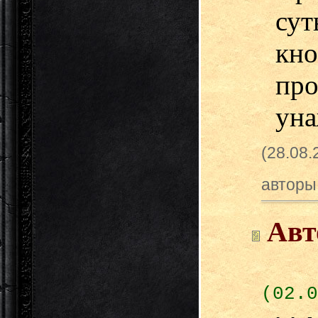
сут
кн
пр
уна
(28.08.
авторы
Авт
(02.0