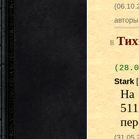
(06.10
авторы
Тих
(28.0
Stark
На
511
пер
(31.05