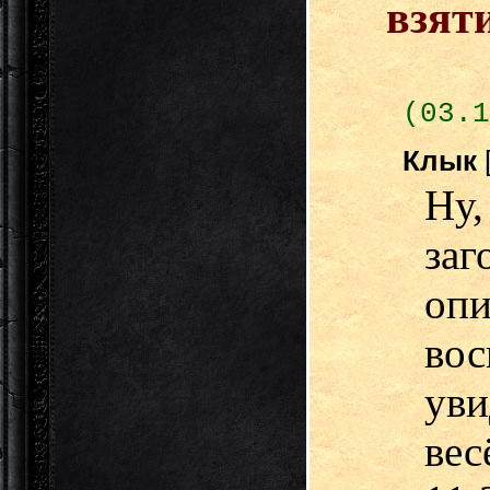
взят
(03.1
Клык
Ну
за
оп
во
ув
вес