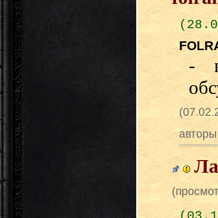
(28.0
FOLR
- 
обс
(07.02
авторы
Ла
(просмот
(03.1