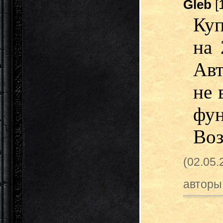
Gleb
[
Куп
на 
Авт
не 
фу
Воз
(02.05
авторы