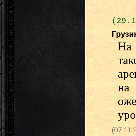
(29.1
Грузи
На 
та
аре
на
оже
уро
(07.11.