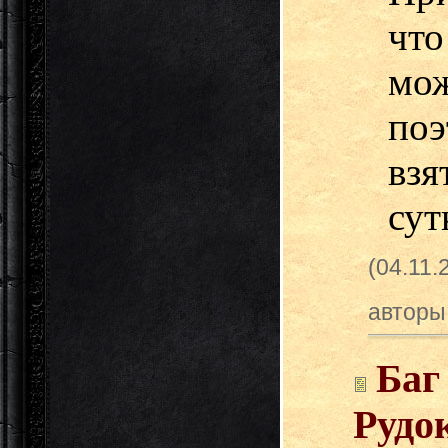
что
мо
по
взя
сут
(04.11.
авторы
Баг
Рудо