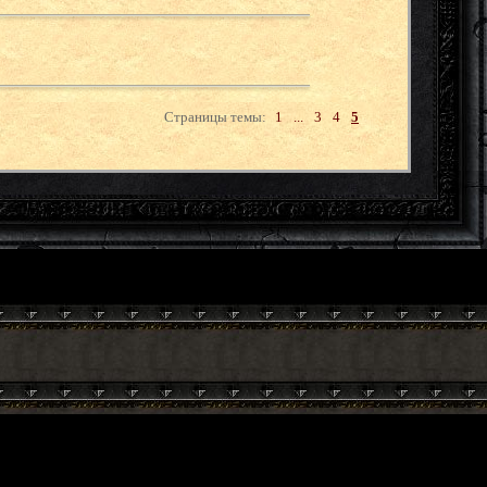
Страницы темы:
1
...
3
4
5