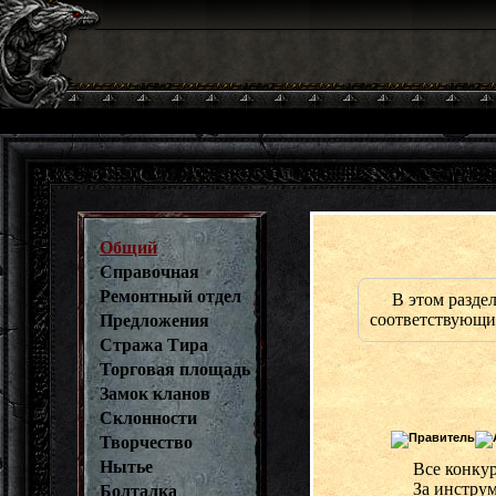
Общий
Справочная
Ремонтный отдел
В этом разде
соответствующих
Предложения
Стража Тира
Торговая площадь
Замок кланов
Склонности
Творчество
Нытье
Все конку
За инструм
Болталка