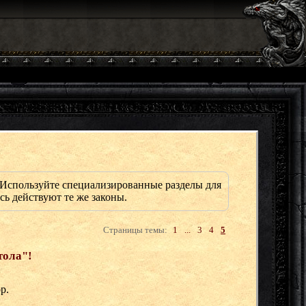
Используйте специализированные разделы для
сь действуют те же законы.
Страницы темы:
1
...
3
4
5
тола"!
р.