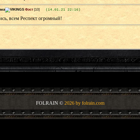
Фэст
[10]
(14.01.21 22:16)
ись, всем Респект огромный!
FOLRAIN ©
2026 by
folrain.com