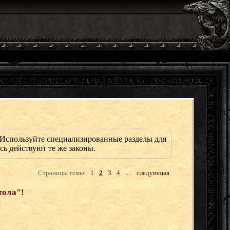
Используйте специализированные разделы для
сь действуют те же законы.
Страницы темы:
1
2
3
4
...
следующая
тола"!