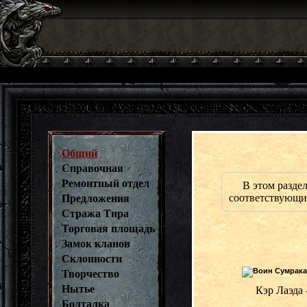
Общий
Справочная
Ремонтный отдел
В этом разде
соответствующих
Предложения
Стража Тира
Торговая площадь
Замок кланов
Склонности
Творчество
Нытье
Кэр Лаэда 
Болталка