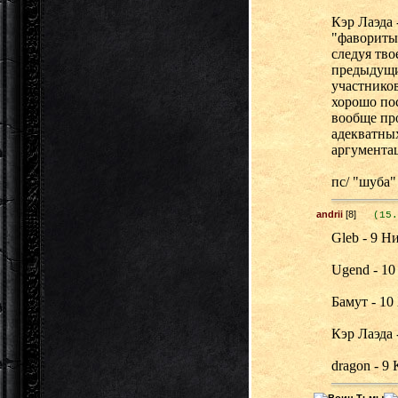
Кэр Лаэда 
"фавориты 
следуя тво
предыдущий
участников
хорошо пос
вообще про
адекватных
аргумента
пс/ "шуба" 
andrii
[8]
(15.
Gleb - 9 Н
Ugend - 10
Бамут - 1
Кэр Лаэда 
dragon - 9 