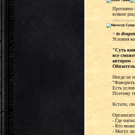
Противно в
всякие рац
>
to drago
Условия ко
"Суть кон
все сможе
автором -
Обязатель
Нигде не н
"Фавориты 
Есть услов
Поэтому т
Кстати, с
Организат
- Где напи
- Кто може
- Могут ли