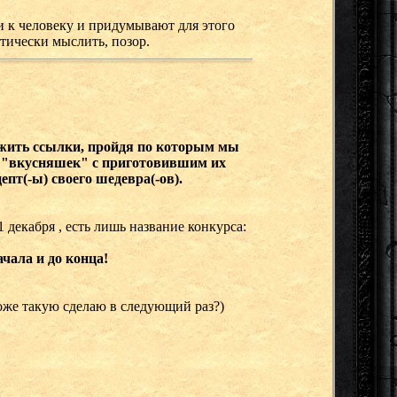
и к человеку и придумывают для этого
тически мыслить, позор.
ожить ссылки, пройдя по которым мы
и "вкусняшек" с приготовившим их
пт(-ы) своего шедевра(-ов).
декабря , есть лишь название конкурса:
чала и до конца!
оже такую сделаю в следующий раз?)