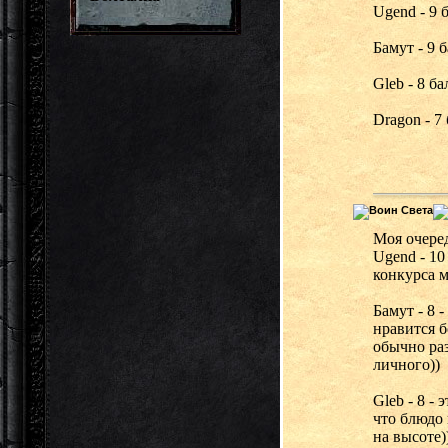
Ugend - 9 
Бамут - 9 
Gleb - 8 ба
Dragon - 7
Моя очеред
Ugend - 10
конкурса м
Бамут - 8 
нравится б
обычно раз
личного))
Gleb - 8 -
что блюдо 
на высоте)