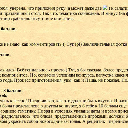
тебя, уверена, что приложил руку (а может даже две
) к салати
 праздничный стол. Так что, тематика соблюдена. В минус (на ф
ния) сработало отсутствие описания.
 баллов.
е не знаю, как комментировать.)) Супер!) Заключительная фотка
аллов.
ая идея! Всё гениальное - просто.) Тут, я бы сказала, более пре
 компонентов. Но, согласно условиям конкурса, капустка квасил
 года. Процесс приготовления, увы, как и Паша, не показал. Но, 
- 8 баллов.
аэда
чень классно! Представляю, как это должно быть вкусно. И расп
а была представлена в другом конкурсе, я б тебе к 10 баллам еще
годнюю тематику. Не зря в условиях указаны даты и время прием
 Предполагалось, что блюда, представленные игроками, должны 
абы украсить собой новогодние застолья. А рецептик - переписал