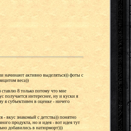
юни начинают активно выделяться)) фоты с
фицитом веса))
)) ставлю 8 только потому что мне
с получается интереснее, ну и куски я
у я субъективен в оценке - ничего
ся - вкус знакомый с детства)) понятно
ного продукта, но и идея - вот идея тут
льно добавились в натюрморт)))