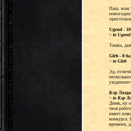
Паш, зная 
новогодний
приготовле
Ugend - 10
>
to Ugend
Тошка, даж
Gleb - 8 б
>
to Gleb
Эд, отличн
нескольких
уходившего
Кэр Лаэда 
>
to Кэр Л
Димк, ну о
твоя работ
имеет ново
конкурса.
времени, д