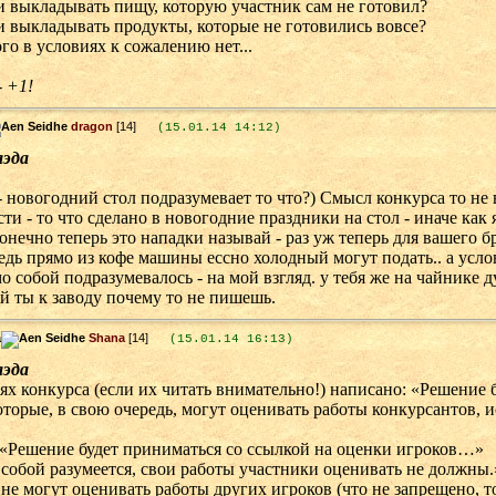
и выкладывать пищу, которую участник сам не готовил?
и выкладывать продукты, которые не готовились вовсе?
го в условиях к сожалению нет...
- +1!
dragon
[14]
(15.01.14 14:12)
аэда
- новогодний стол подразумевает то что?) Смысл конкурса то не в
ти - то что сделано в новогодние праздники на стол - иначе как
онечно теперь это нападки называй - раз уж теперь для вашего б
едь прямо из кофе машины ессно холодный могут подать.. а усло
мо собой подразумевалось - на мой взгляд. у тебя же на чайнике 
й ты к заводу почему то не пишешь.
Shana
[14]
(15.01.14 16:13)
аэда
ях конкурса (если их читать внимательно!) написано: «Решение 
оторые, в свою очередь, могут оценивать работы конкурсантов, и
: «Решение будет приниматься со ссылкой на оценки игроков…»
обой разумеется, свои работы участники оценивать не должны.» 
не могут оценивать работы других игроков (что не запрещено, т