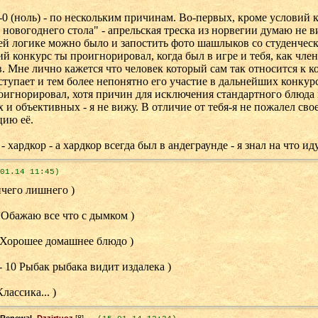
-0 (ноль) - по нескольким причинам. Во-первых, кроме условий к
новогоднего стола" - апрельская треска из норвегии думаю не в
ей логике можно было и запостить фото шашлыков со студенчес
 конкурс ты проигнорировал, когда был в игре и тебя, как чл
. Мне лично кажется что человек который сам так относится к к
тупает и тем более непонятно его участие в дальнейших конкурс
игнорировал, хотя причин для исключения стандартного блюда 
 и объективных - я не вижу. В отличие от тебя-я не пожалел св
цию её.
- хардкор - а хардкор всегда был в андеграунде - я знал на что иду
01.14 11:45)
ичего лишнего )
 Обажаю все что с дымком )
0 Хорошее домашнее блюдо )
- 10 Рыбак рыбака видит издалека )
Классика... )