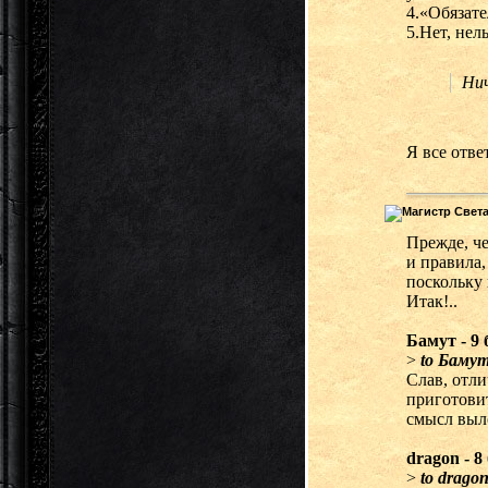
4.«Обязате
5.Нет, нел
Нич
Я все отве
Прежде, че
и правила,
поскольку 
Итак!..
Бамут - 9 
>
to Баму
Слав, отли
приготовит
смысл выло
dragon - 8
>
to drago