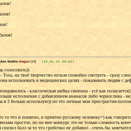
балов!
балов!
лов!
 балов!
dragon
[14]
(15.01.14 09:03)
ь голосовать))
 - Тоха, на твоё творчество нельзя спокойно смотреть - сразу сл
она использовать в медицинских целях - показывать людям с де
- понравилось - классическая шейка свинина - усё как полагается
ольше исполнение с добавлением ананасов либо чернослива - вку
а в 2 больше использую)) но это личные мои пристрастия-поэтом
 это то что и понятно, и приятно русскому человеку=) как говорит
весьма простое, но по мне конкурс это не только сложность конеч
) снизил балл за то что грибочки не добавил - очень бы замечате