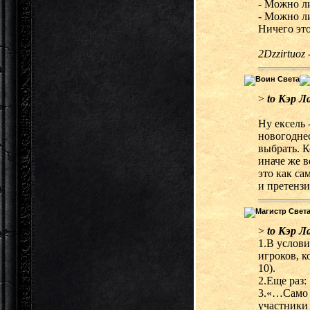
- Можно л
- Можно л
Ничего это
2Dzzirtuoz 
>
to Кэр Л
Ну ексель 
новогоднес
выбрать. К
иначе же в
это как са
и претензи
>
to Кэр Л
1.В услови
игроков, к
10).
2.Еще раз
3.«…Само с
участники 