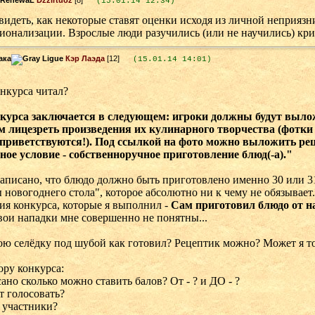
Dzzirtuoz
[8]
(15.01.14 12:34)
идеть, как некоторые ставят оценки исходя из личной неприязн
ионализации. Взрослые люди разучились (или не научились) кри
Кэр Лаэда
[12]
(15.01.14 14:01)
n
нкурса читал?
курса заключается в следующем: игроки должны будут выл
м лицезреть произведения их кулинарного творчества (фотк
 приветствуются!). Под ссылкой на фото можно выложить реце
ное условие - собственноручное приготовление блюд(-а)."
аписано, что блюдо должно быть приготовлено именно 30 или 31 
новогоднего стола", которое абсолютно ни к чему не обязывает.
ия конкурса, которые я выполнил -
Сам приготовил блюдо от на
вои нападки мне совершенно не понятны...
вою селёдку под шубой как готовил? Рецептик можно? Может я т
ору конкурса:
сано сколько можно ставить балов? От - ? и ДО - ?
т голосовать?
 участники?