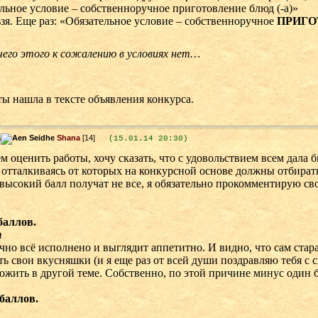
льное условие – собственноручное приготовление блюд (-а)»
ьзя. Еще раз: «Обязательное условие – собственноручное
ПРИГО
его этого к сожалению в условиях нет…
ты нашла в тексте объявления конкурса.
Shana
[14]
(15.01.14 20:30)
м оценить работы, хочу сказать, что с удовольствием всем дала 
 отталкиваясь от которых на конкурсной основе должны отбират
высокий балл получат не все, я обязательно прокомментирую св
баллов.
т
чно всё исполнено и выглядит аппетитно. И видно, что сам старал
ь свои вкусняшки (и я еще раз от всей души поздравляю тебя с 
жить в другой теме. Собственно, по этой причине минус один б
 баллов.
n