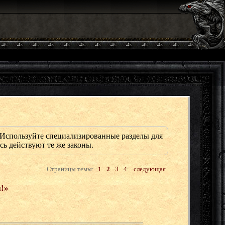
Используйте специализированные разделы для
сь действуют те же законы.
Страницы темы:
1
2
3
4
следующая
!»