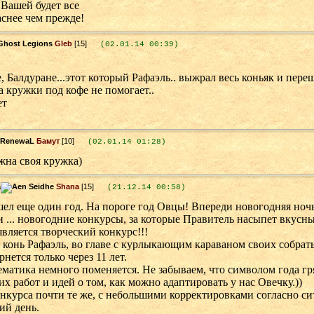
 Вашей будет все
снее чем прежде!
Gleb
[15]
(02.01.14 00:39)
 Балдуране...этот который Рафаэль.. выжрал весь коньяк и пере
 кружки под кофе не помогает..
ет
Бамут
[10]
(02.01.14 01:28)
жна своя кружка)
Shana
[15]
(21.12.14 00:58)
ел еще один год. На пороге год Овцы! Впереди новогодняя ноч
 ... новогодние конкурсы, за которые Правитель насыпет вкусн
вляется творческий конкурс!!!
 конь Рафаэль, во главе с курлыкающим караваном своих собрат
рнется только через 11 лет.
матика немного поменяется. Не забываем, что символом года гр
 работ и идей о том, как можно адаптировать у нас Овечку.))
онкурса почти те же, с небольшими корректировками согласно с
ий день.