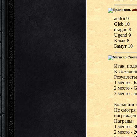
ad
andrii 9
Gleb 10
dragon 9
Ugend 9
Клык 8
Бамут 10
Итак, подв
К сожалени
Результаты
1 место - Б
2 место - 
3 место - a
Большинст
Не смотря 
награжден
Награды:
1 место - 
2 место - 