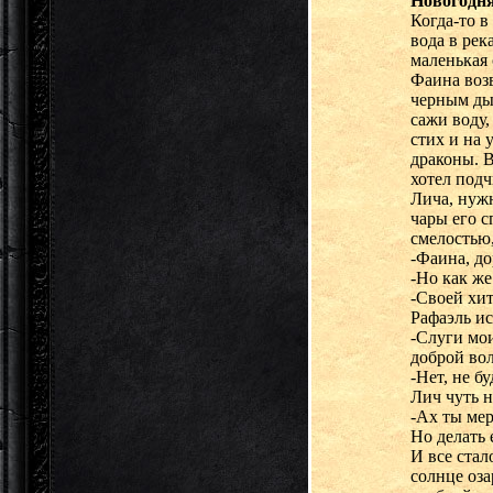
Новогодня
Когда-то в
вода в рек
маленькая 
Фаина возв
черным ды
сажи воду,
стих и на 
драконы. В
хотел подч
Лича, нужн
чары его с
смелостью,
-Фаина, до
-Но как же
-Своей хи
Рафаэль ис
-Слуги мо
доброй во
-Нет, не б
Лич чуть н
-Ах ты мер
Но делать 
И все стал
солнце оза