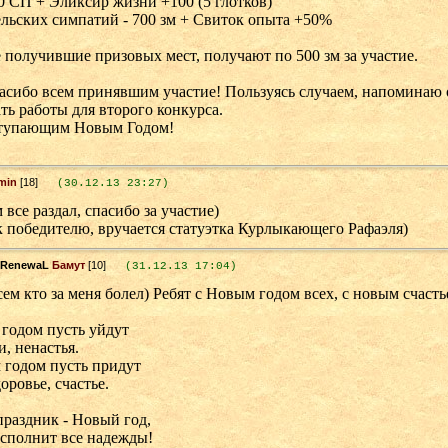
10 СП + Эликсир жизни +100 (5 глотков)
ельских симпатий - 700 зм + Свиток опыта +50%
 получившие призовых мест, получают по 500 зм за участие.
асибо всем принявшим участие! Пользуясь случаем, напоминаю 
ь работы для второго конкурса.
ступающим Новым Годом!
min
[18]
(30.12.13 23:27)
 все раздал, спасибо за участие)
к победителю, вручается статуэтка Курлыкающего Рафаэля)
Бамут
[10]
(31.12.13 17:04)
ем кто за меня болел) Ребят с Новым годом всех, с новым счасть
 годом пусть уйдут
и, ненастья.
 годом пусть придут
оровье, счастье.
праздник - Новый год,
исполнит все надежды!