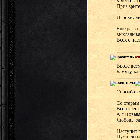
3 место - 
Приз зрит
Игроки, не
Еще раз сп
выкладыват
Всех с на
ad
Вроде всем
Бамуту, ка
Спасибо вс
Со старым
Все горест
А с Новым
Любовь, зд
Наступит 
Пусть он 