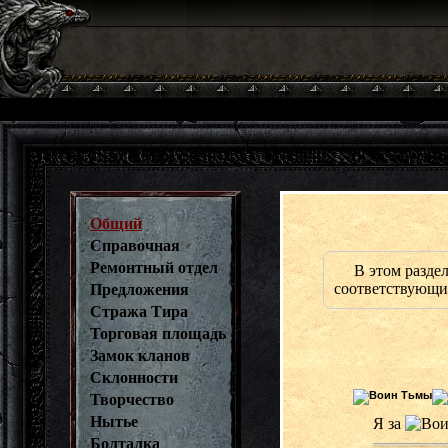
Общий
Справочная
Ремонтный отдел
В этом разде
соответствующих
Предложения
Стража Тира
Торговая площадь
Замок кланов
Склонности
Творчество
Нытье
Я за
Болталка