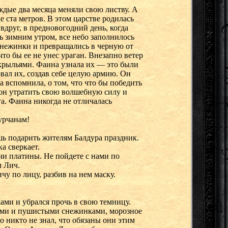
аждые два месяца меняли свою листву. А
е ста метров. В этом царстве родилась
 вдруг, в предновогодний день, когда
ь зимним утром, все небо заполнилось
снежинки и превращались в черную от
что бы ее не унес ураган. Внезапно ветер
 крыльями. Фаина узнала их — это были
вал их, создав себе целую армию. Он
 вспомнила, о том, что что бы победить
а он утратить свою волшебную силу и
а. Фаина никогда не отличалась
урчанам!
шь подарить жителям Балдура праздник.
ка сверкает.
чи платины. Не пойдете с нами по
л Лич.
ичу по лицу, разбив на нем маску.
ами и убрался прочь в свою темницу.
гкими и пушистыми снежинками, морозное
о никто не знал, что обязаны они этим