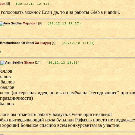
den
[8]
(30.12.13 12:41)
 голосовать можно? Если да, то я за работы Gleb'а и andrii.
Фарлонг
[9]
(30.12.13 17:27)
Ха шмурц
[4]
(30.12.13 17:30)
)
Shana
[14]
(30.12.13 18:13)
 баллов
баллов
0 баллов
 баллов
аллов (интересная идея, но из-за намёка на "сегодняшнее" прот
 праздничности)
 баллов
лось бы отметить работу Бамута. Очень оригинально!
обко выглядывающий из-за бутылки Рафаэль просто не подражаем
 хороши! Большое спасибо всем конкурсантам за участие!