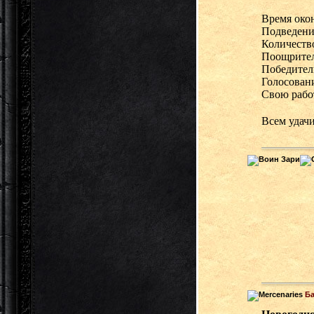
Время окон
Подведение
Количество
Поощрител
Победители
Голосовани
Свою рабо
Всем удач
Б