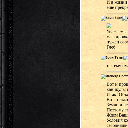
И в жизни
еще прекра
Уважаемые,
маскировка
нужен сов
Глеб.
так ему ну
Вот и прош
каникулы и
Итак! Объя
Вот только
Земли и ве
Поэтому те
Ждем Ваших
Условия к
сегодняшн