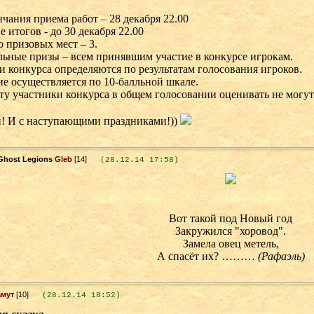
чания приема работ – 28 декабря 22.00
 итогов - до 30 декабря 22.00
 призовых мест – 3.
ьные призы – всем принявшим участие в конкурсе игрокам.
 конкурса определяются по результатам голосования игроков.
е осуществляется по 10-балльной шкале.
ту участники конкурса в общем голосовании оценивать не могут
и! И с наступающими праздниками!))
Gleb
[14]
(28.12.14 17:58)
Вот такой под Новый год
Закружился "хоровод".
Замела овец метель,
А спасёт их? ………
(Рафаэль)
амут
[10]
(28.12.14 18:52)