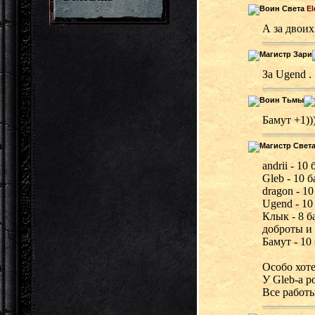
El
А за двоих
За Ugend .
Бамут +1))
andrii - 10
Gleb - 10 
dragon - 1
Ugend - 10
Клык - 8 б
доброты и
Бамут - 10
Особо хоте
У Gleb-а р
Все работы