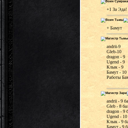
+1 За Эда!
+ Бамут
andrii-9
Gleb-10
dragon - 9
Ugend - 9
Клык - 9
Бамут - 10
Работы Бам
andrii - 9 
Gleb - 8 б
dragon - 9
Ugend - 10
Клык - 9 б
Бамут - 9 