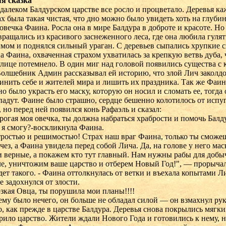
я сказка
 далеком Балдурском царстве все росло и процветало. Деревья к
ах была такая чистая, что дно можно было увидеть хоть на глубин
овечка Фаина. Росла она в мире Балдура в доброте и красоте. Но
ращались из красивого заснеженного леса, где она любила гулят
мом и поднялся сильный ураган. С деревьев сыпались хрупкие 
 а Фаина, охваченная страхом ухватилась за крепкую ветвь дуба, 
улице потемнело. В один миг над головой появились существа с
олшебник Админ рассказывал ей историю, что злой Лич заколдо
инить себе и жителей мира и лишить их праздника. Так же Фаина
о было украсть его маску, которую он носил и сломать ее, тогд
падут. Фаине было страшно, сердце бешенно колотилось от испуг
 но перед ней появился конь Рафаэль и сказал:
рогая моя овечка, ты должна набраться храбрости и помочь Балд
 я смогу?-воскликнула Фаина.
тростью и решимостью! Страх наш враг Фаина, только ты сможе
чез, а Фаина увидела перед собой Лича. Да, на голове у него мас
и верные, а покажем кто тут главный. Нам нужны рабы для добы
ле, уничтожим ваше царство и отберем Новый Год!", — прорыча
удет такого. - Фаина оттолкнулась от ветки и въехала копытами Л
е задохнулся от злости.
зкая Овца, ты порушила мои планы!!!!
ему было нечего, он больше не обладал силой — он взмахнул рук
о, как прежде в царстве Балдура. Деревья снова покрылись мя
рило царство. Жители ждали Нового Года и готовились к нему, н