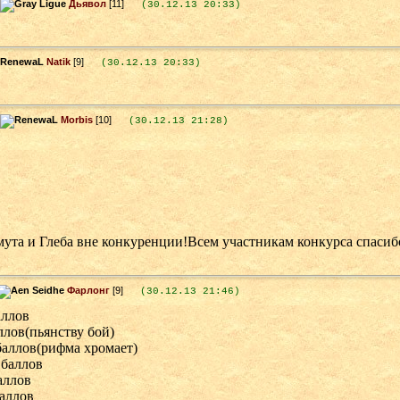
Дьявол
[11]
(30.12.13 20:33)
Natik
[9]
(30.12.13 20:33)
Morbis
[10]
(30.12.13 21:28)
ута и Глеба вне конкуренции!Всем участникам конкурса спасиб
Фарлонг
[9]
(30.12.13 21:46)
баллов
аллов(пьянству бой)
 баллов(рифма хромает)
 баллов
аллов
баллов