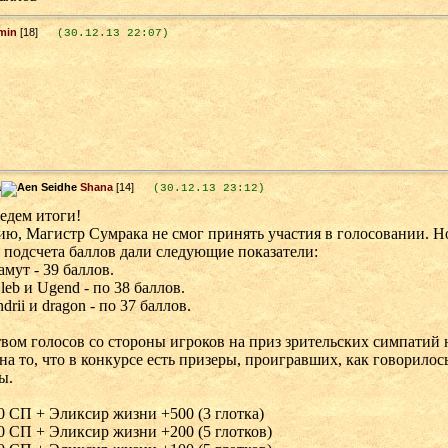
min
[18]
(30.12.13 22:07)
Shana
[14]
(30.12.13 23:12)
едем итоги!
ю, Магистр Сумрака не смог принять участия в голосовании. Но,
 подсчета баллов дали следующие показатели:
амут - 39 баллов.
Gleb и Ugend - по 38 баллов.
ndrii и dragon - по 37 баллов.
вом голосов со стороны игроков на приз зрительских симпатий
на то, что в конкурсе есть призеры, проигравших, как говорилось
ы.
30 СП + Эликсир жизни +500 (3 глотка)
20 СП + Эликсир жизни +200 (5 глотков)