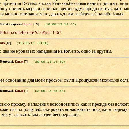
е принятия Reverso в клан Реневал,без обьяснения причин и ви
ошу принять меры,и если нападения будут продолжаться дать за
ли можно,мне защиту не давать,я сам разберусь.Спасибо.Клык.
Ugend
[13]
(18.08.13 18:02)
.folrain.com/forum/?s=6&id=1567
min
[18]
(19.08.13 22:51)
 два не кровавых нападения на Reverso, одно за другим.
Клык
[7]
(20.08.13 15:36)
нее,основания для моей просьбы были.Прошу,если можно,не осла
Клык
[7]
(02.09.13 23:37)
вою просьбу-нападения возобновились,как и прежде-без всяког
роме этого,прошу заблокировать возможность посадки в тюрьм
 могут держать там людей беспрерывно.