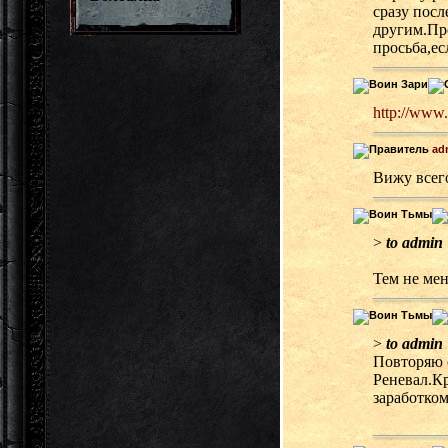
сразу посл
другим.Пр
просьба,ес
http://www
ad
Вижу всего
>
to admin
Тем не ме
>
to admin
Повторяю с
Реневал.К
заработком