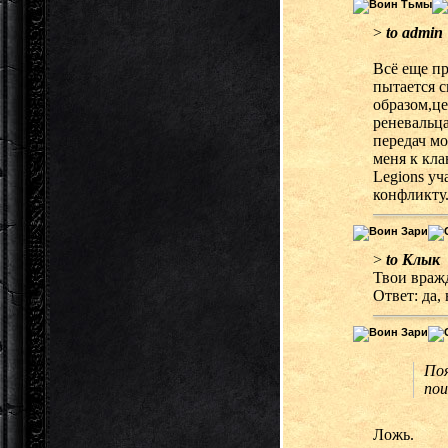
>
to admin
Всё еще п
пытается с
образом,ц
реневальца
передач мо
меня к кла
Legions у
конфликту
>
to Клык
Твои вражд
Ответ: да, 
Поя
пои
Ложь.