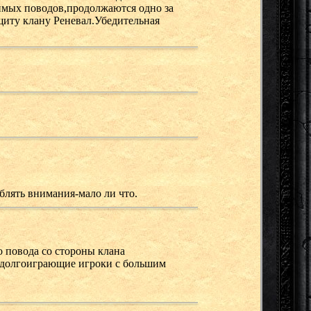
димых поводов,продолжаются одно за
щиту клану Реневал.Убедительная
блять внимания-мало ли что.
о повода со стороны клана
у-долгоиграющие игроки с большим