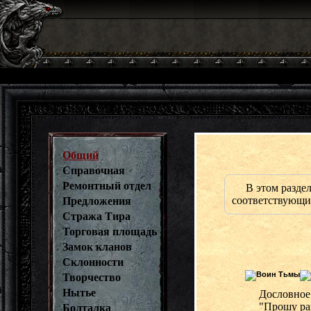
Общий
Справочная
Ремонтный отдел
В этом разде
соответствующих
Предложения
Стража Тира
Торговая площадь
Замок кланов
Склонности
Творчество
Нытье
Дословное
"Прошу раз
Болталка