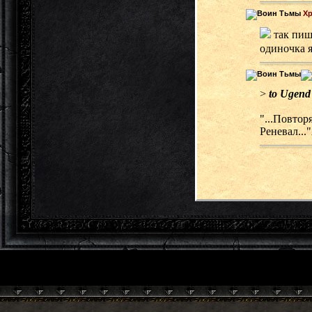
Х
так пиши
одиночка 
>
to Ugend
"...Повтор
Реневал..