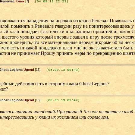
Клык
[7]
(04.09.13 22:23)
родолжаются нападения на игроков из клана Реневал.Появилась
илой поменять в Реневале главу,ни разу не поинтересовавшись 
елый клан попадает фактически в заложники прихотей игроков U
 шестого уровня,который впервые зашел в игру после трехмесяч
жно проверить,что все материальные передачи(кроме 60 зм неск
ну,то есть никакой поддержки клан мне не оказывает-стало быть
частия не принимает.Прошу принять меры по прекращению шанта
.
Ugend
[13]
(05.09.13 09:43)
ебные действия есть в сторону клана Ghost Legions?
нет?
Ugend
[13]
(05.09.13 09:47)
вилась причина нападений-Призрачный Легион пытается силой по
нтересовавшись у клана их желанием или согласием.