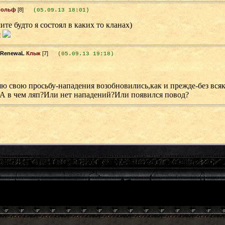
рольф
[8]
(05.09.13 18:01)
те будто я состоял в каких то кланах)
я
Клык
[7]
(05.09.13 19:18)
яю свою просьбу-нападения возобновились,как и прежде-без вся
."А в чем ляп?Или нет нападений?Или появился повод?