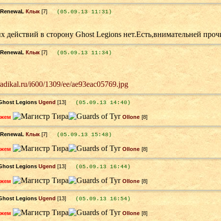
Клык
[7]
(05.09.13 11:31)
 действий в сторону Ghost Legions нет.Есть,внимательней прочи
Клык
[7]
(05.09.13 11:34)
.radikal.ru/i600/1309/ee/ae93eac05769.jpg
Ugend
[13]
(05.09.13 14:40)
ажем
Ollone
[8]
Клык
[7]
(05.09.13 15:48)
ажем
Ollone
[8]
Ugend
[13]
(05.09.13 16:44)
ажем
Ollone
[8]
Ugend
[13]
(05.09.13 16:54)
ажем
Ollone
[8]