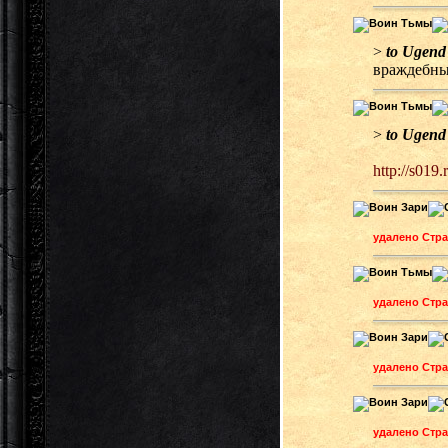
>
to Ugend
враждебных
>
to Ugend
http://s019
удалено Стр
удалено Стр
удалено Стр
удалено Стр