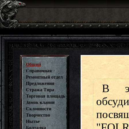
Общий
Справочная
Ремонтный отдел
Предложения
В э
Стража Тира
Торговая площадь
обсу
Замок кланов
Склонности
пос
Творчество
Нытье
"FOL
Болталка