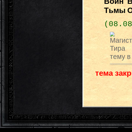
(08.0
тему в
тема зак