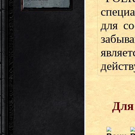
специ
для с
забыв
являет
действ
Для