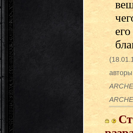
вещ
чег
его
бла
(18.01
авторы
ARCHER
ARCH
Ст