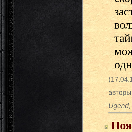
за
вол
та
мо
одн
(17.04
авторы
Ugend, 
Поя