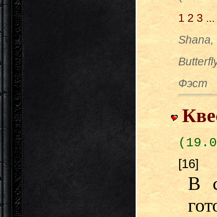
1
2
3
...
Shana, 
Butterf
Фэст
Кве
(19.0
[16]
В 
гот