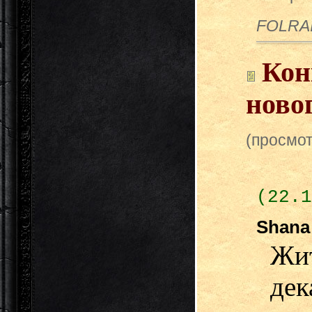
FOLRA
Кон
новог
(просмот
(22.1
Shan
Жит
де