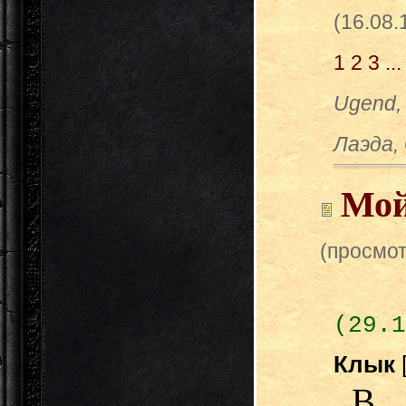
(16.08
1
2
3
...
Ugend, 
Лаэда, 
Мой
(просмот
(29.1
Клык
В 