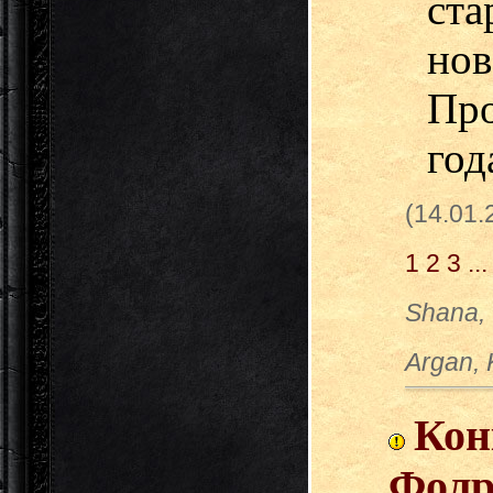
ст
но
Про
год
(14.01
1
2
3
...
Shana,
Argan, 
Кон
Фолр