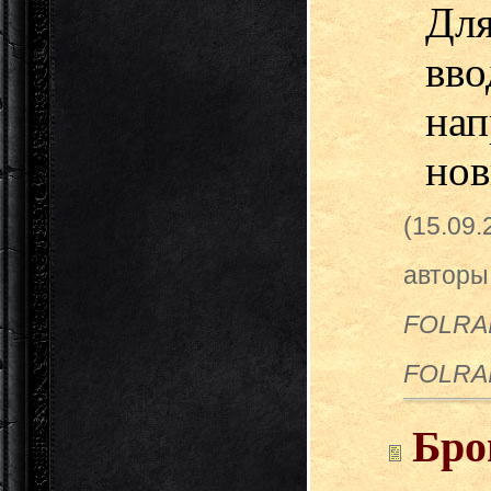
Дл
вв
нап
нов
(15.09
авторы
FOLRAI
FOLRAI
Бро