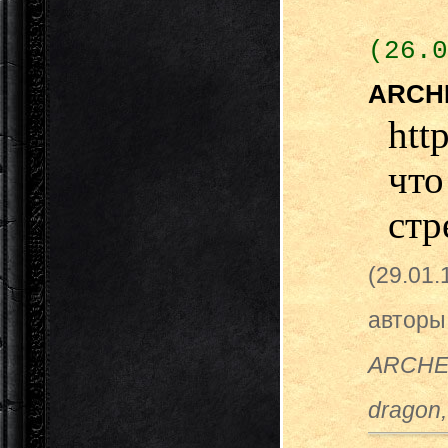
(26.0
ARCH
htt
чт
стр
(29.01
авторы
ARCHER
dragon