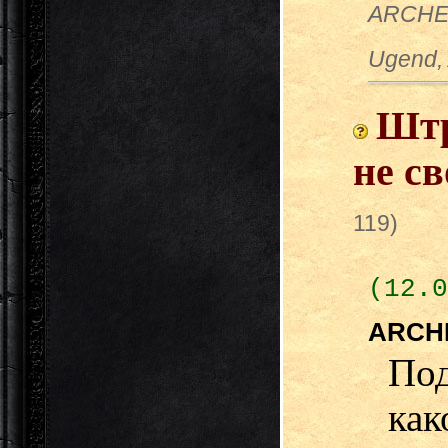
ARCHE
Ugend
Штр
не св
119)
(12.0
ARCH
По
как