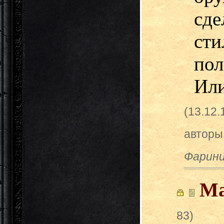
сд
с
по
Или
(13.12
авторы
Фарини
Ма
83)