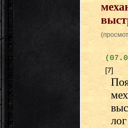
меха
выст
(просмот
(07.0
[7]
По
ме
выс