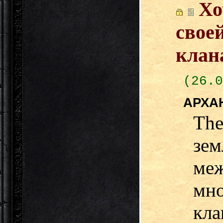
Хо
свое
клана
(26.0
АРХА
Th
зе
ме
мн
кл