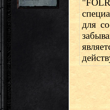
"FOL
специ
для с
забыв
являет
действ