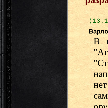
разр
(13.1
Варло
В и
"А
"Ст
нап
не
сам
ор