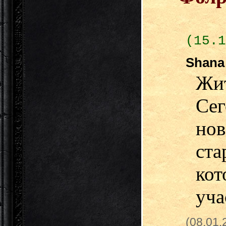
(15.1
Shan
Жи
Се
но
ст
ко
уча
(08.01