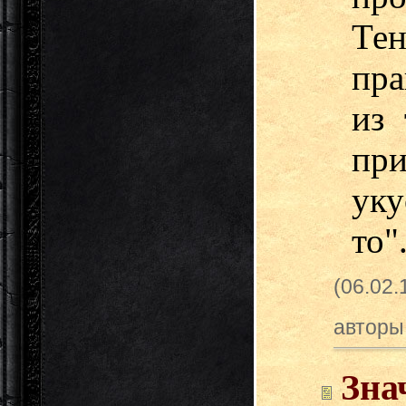
Те
пра
из 
при
ук
то"
(06.02
авторы
Зна