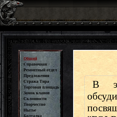
Общий
Справочная
Ремонтный отдел
Предложения
В э
Стража Тира
Торговая площадь
обсу
Замок кланов
Склонности
Творчество
пос
Нытье
Болталка