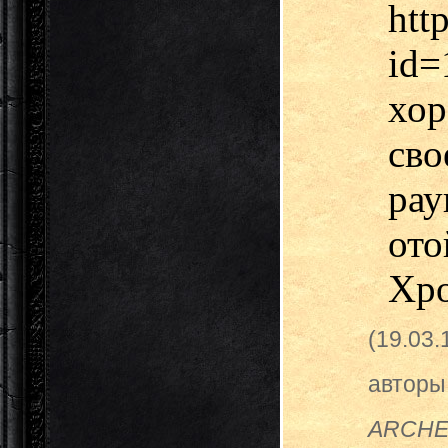
htt
id
хо
сво
рау
ото
Хро
(19.03
авторы
ARCHER