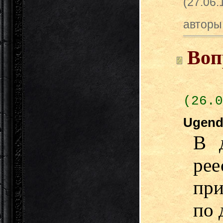
(27.06
авторы
Воп
(26.0
Ugen
В д
рее
при
по 