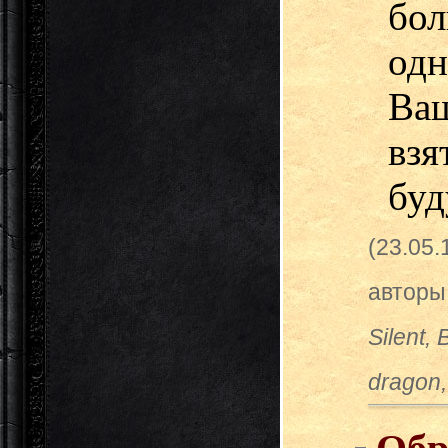
бо
одн
Ва
взя
буд
(23.05
авторы
Silent,
dragon,