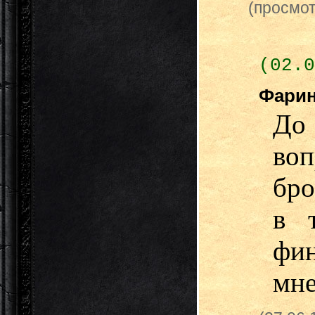
(просмот
(02.0
Фари
До
воп
бро
в т
фи
мне