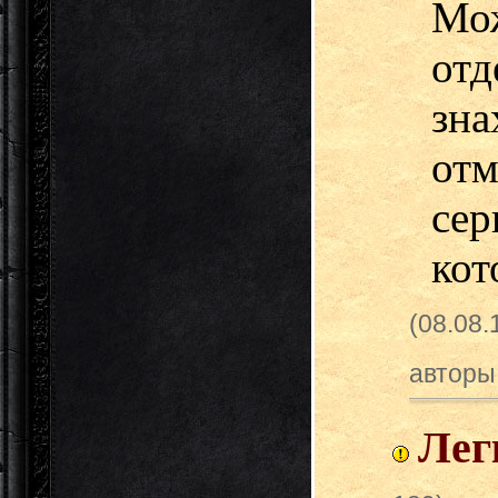
Мо
от
зна
от
сер
кот
(08.08
авторы
Лег