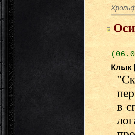
Хроль
Оси
(06.0
Клык
"С
пер
в с
ло
пр