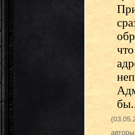
Пр
ср
обр
чт
адр
неп
Ад
бы.
(03.05
авторы