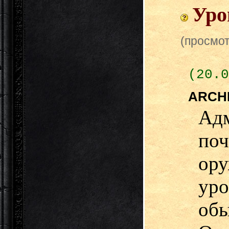
Уро
(просмот
(20.0
ARCH
Адм
по
ору
ур
об