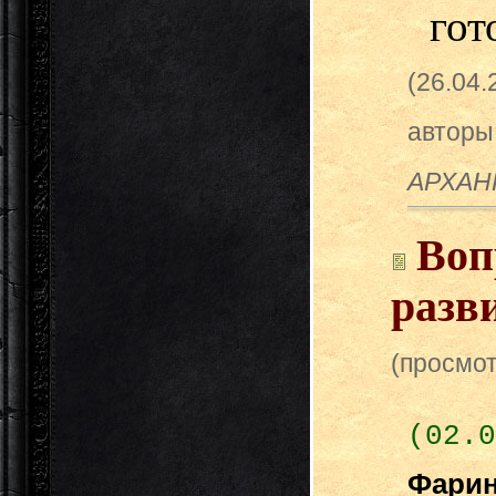
гот
(26.04
авторы
АРХАН
Воп
разв
(просмот
(02.0
Фари