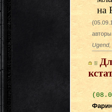
на 
(05.09
авторы
Ugend,
Дл
кста
(08.0
Фари