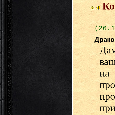
Ко
(26.1
Драк
Дам
ваш
н
про
пр
пр