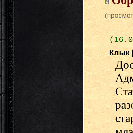
Обр
(просмот
(16.0
Клык
До
Ад
С
раз
ст
мла