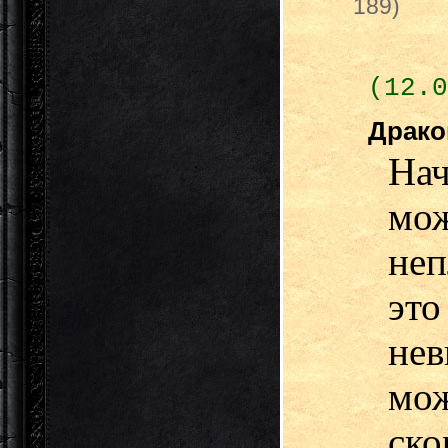
189)
(12.0
Драк
На
мо
неп
э
нев
мо
ско