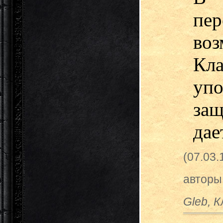
пер
воз
К
упо
за
дае
(07.03
авторы
Gleb, К