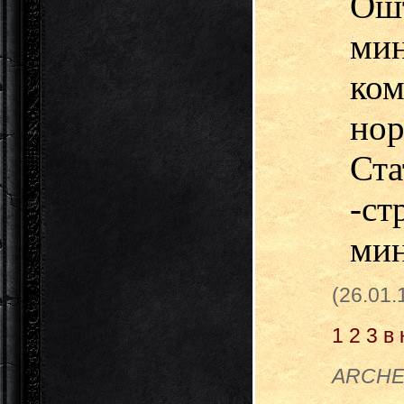
Ошт
ми
ко
но
Ста
-с
мин
(26.01
1
2
3
в 
ARCHER