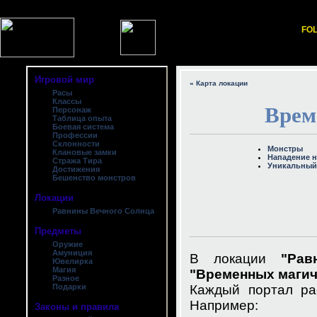
FOL
Игровой мир
« Карта локации
Расы
Классы
Врем
Персонаж
Таблица опыта
Боевая система
Профессии
Склонности
Монстры
Клановые замки
Нападение н
Стража Тира
Уникальный
Достижения
Бешенство монстров
Локации
Равнины Вечного Солнца
Предметы
Оружие
Амуниция
В локации
"Рав
Ювелирка
Магия
"Временных магич
Разное
Подарки
Каждый портал ра
Например:
Законы и правила