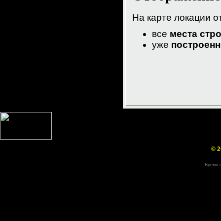
На карте локации 
все
места стр
уже
построен
© 2
Время г