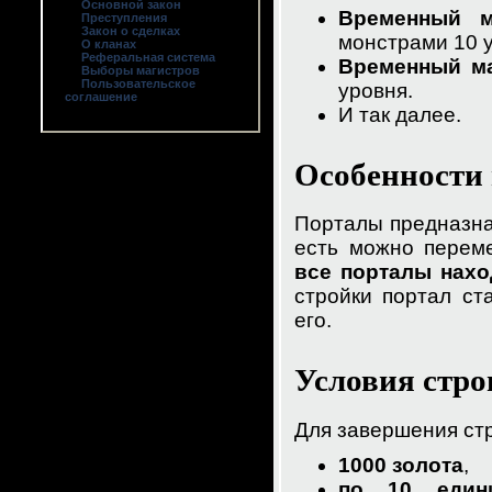
Основной закон
Временный 
Преступления
Закон о сделках
монстрами 10 у
О кланах
Реферальная система
Временный м
Выборы магистров
Пользовательское
уровня.
соглашение
И так далее.
Особенности 
Порталы предназн
есть можно перем
все порталы нахо
стройки портал ст
его.
Условия стро
Для завершения ст
1000 золота
,
по 10 един