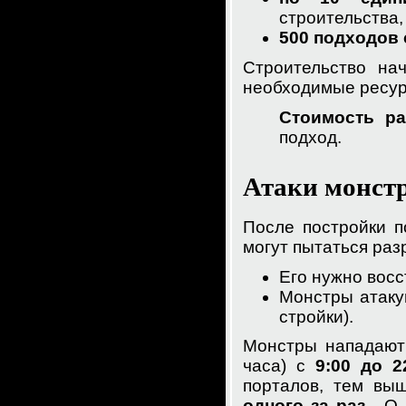
строительства,
500 подходов
Строительство нач
необходимые ресур
Стоимость ра
подход.
Атаки монст
После постройки п
могут пытаться раз
Его нужно вос
Монстры атак
стройки).
Монстры нападают
часа) с
9:00 до 2
порталов, тем вы
одного за раз
. О 