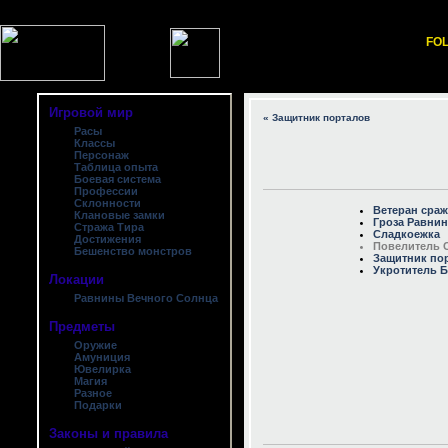
FOL
Игровой мир
« Защитник порталов
Расы
Классы
Персонаж
Таблица опыта
Боевая система
Профессии
Склонности
Ветеран сра
Клановые замки
Гроза Равни
Стража Тира
Сладкоежка
Достижения
Повелитель 
Бешенство монстров
Защитник по
Укротитель 
Локации
Равнины Вечного Солнца
Предметы
Оружие
Амуниция
Ювелирка
Магия
Разное
Подарки
Законы и правила