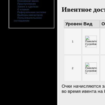
Основной закон
Преступления
Ивентное дос
Закон о сделках
О кланах
Реферальная система
Выборы магистров
Пользовательское
соглашение
Уровень
Вид
О
1
2
Очки начисляются з
во время ивента на 