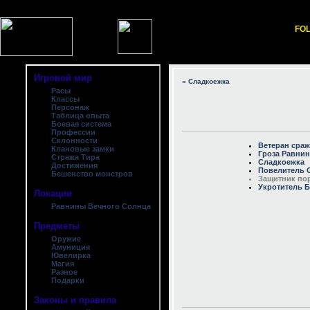
FOL
Игровой мир
« Сладкоежка
Расы
Классы
Персонаж
Таблица опыта
Боевая система
Профессии
Склонности
Ветеран сра
Клановые замки
Гроза Равни
Стража Тира
Сладкоежка
Достижения
Повелитель 
Бешенство монстров
Защитник по
Укротитель 
Локации
Равнины Вечного Солнца
Предметы
Оружие
Амуниция
Ювелирка
Магия
Разное
Подарки
Законы и правила