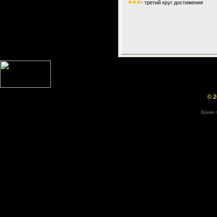
- третий круг достижения
© 2
Время г