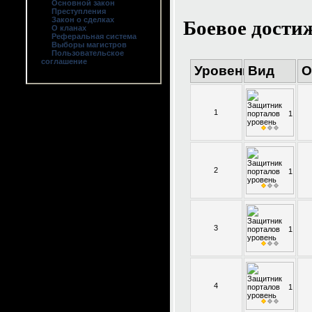
Основной закон
Преступления
Боевое дости
Закон о сделках
О кланах
Реферальная система
Выборы магистров
Пользовательское
соглашение
Уровень
Вид
О
1
2
3
4