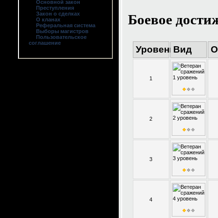
Основной закон
Преступления
Боевое дости
Закон о сделках
О кланах
Реферальная система
Выборы магистров
Пользовательское
соглашение
Уровень
Вид
О
1
2
3
4