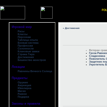
FOL
Игровой мир
« Достижения
Расы
Классы
Персонаж
Таблица опыта
Боевая система
Профессии
Склонности
Ветеран сра
Клановые замки
Гроза Равни
Стража Тира
Сладкоежка
Достижения
Повелитель 
Бешенство монстров
Защитник по
Укротитель 
Локации
Равнины Вечного Солнца
Предметы
Оружие
Амуниция
Ювелирка
Магия
Разное
Подарки
Законы и правила