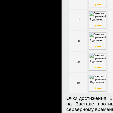
27
28
29
30
Очки достижения "В
на Заставе проти
серверному времен