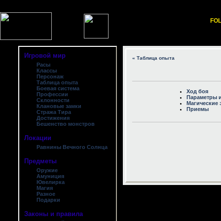
FOL
Игровой мир
« Таблица опыта
Расы
Классы
Персонаж
Таблица опыта
Боевая система
Ход боя
Профессии
Параметры 
Склонности
Магические
Клановые замки
Приемы
Стража Тира
Достижения
Бешенство монстров
Локации
Равнины Вечного Солнца
Предметы
Оружие
Амуниция
Ювелирка
Магия
Разное
Подарки
Законы и правила