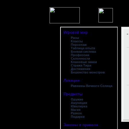
Игровой мир
«
Расы
Классы
Персонаж
Таблица опыта
Боевая система
Профессии
Склонности
Клановые замки
Стража Тира
Достижения
Бешенство монстров
Локации
Равнины Вечного Солнца
Предметы
Оружие
Амуниция
Ювелирка
Магия
Разное
Подарки
Законы и правила