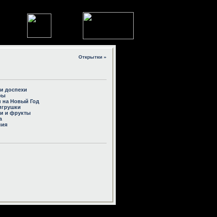
Открытки »
и доспехи
ры
 на Новый Год
игрушки
и и фрукты
а
ния