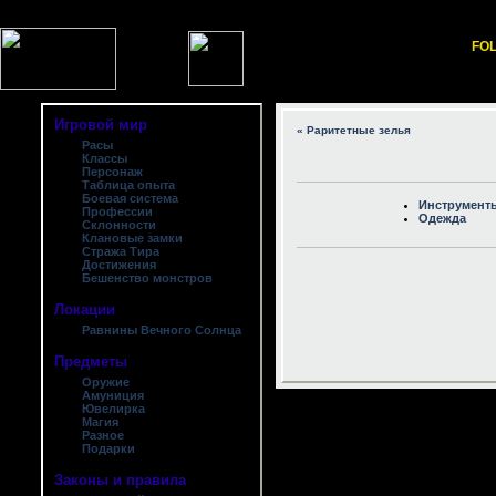
FOL
Игровой мир
« Раритетные зелья
Расы
Классы
Персонаж
Таблица опыта
Боевая система
Инструмент
Профессии
Одежда
Склонности
Клановые замки
Стража Тира
Достижения
Бешенство монстров
Локации
Равнины Вечного Солнца
Предметы
Оружие
Амуниция
Ювелирка
Магия
Разное
Подарки
Законы и правила