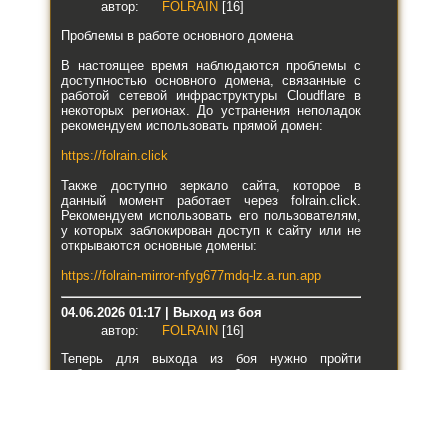
автор:
FOLRAIN
[16]
Проблемы в работе основного домена
В настоящее время наблюдаются проблемы с
доступностью основного домена, связанные с
работой сетевой инфраструктуры Cloudflare в
некоторых регионах. До устранения неполадок
рекомендуем использовать прямой домен:
https://folrain.click
Также доступно зеркало сайта, которое в
данный момент работает через folrain.click.
Рекомендуем использовать его пользователям,
у которых заблокирован доступ к сайту или не
открываются основные домены:
https://folrain-mirror-nfyg677mdq-lz.a.run.app
04.06.2026 01:17 | Выход из боя
автор:
FOLRAIN
[16]
Теперь для выхода из боя нужно пройти
небольшую проверку — выбрать одну картинку
из трёх, которая отличается от двух остальных.