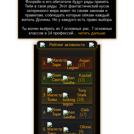
Фолрейн и его обитатели будут рады принять
Тебя в свои ряды. Этот фантастический кусок
затерянного мира живет по своим законам и
правилам, соблюдать которые обязан каждый
житель Долины. Но у каждого есть право выбора.
Ты волен выбрать из 7 основных рас, 7 основных
классов и 14 профессий...
читать дальше
Рейтинг активности
Argan
1.
[17]
Kastiel
2.
[17]
Tony
3.
Stark
[18]
Gleb
4.
[17]
Ollone
5.
[9]