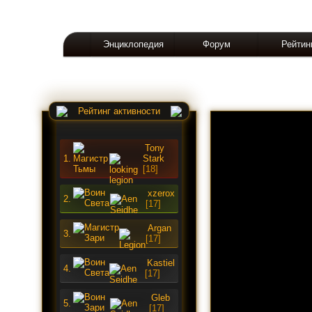
Энциклопедия
Форум
Рейтин
Рейтинг активности
Tony
1.
Stark
[18]
xzerox
2.
[17]
Argan
3.
[17]
Kastiel
4.
[17]
Gleb
5.
[17]