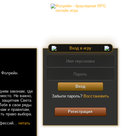
Вход в игру
 Фолрейн.
Вход
дним законам, где
 место. Не важно,
Забыли пароль?
Восстановить
, защитник Света
Тебя в свои ряды.
нам и правилам,
Регистрация
ть право выбора.
офессий...
читать