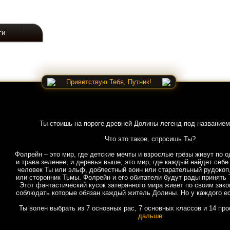
ги
Приветствую Тебя, Путник!
Ты стоишь на пороге древней Долины легенд под названием
Что это такое, спросишь Ты?
Фолрейн – это мир, где детские мечты и взрослые грёзы живут по о
и трава зеленее, и деревья выше; это мир, где каждый найдет себе
человек Ты или эльф, доблестный воин или старательный рудокоп
или сторонник Тьмы. Фолрейн и его обитатели будут рады принять 
Этот фантастический кусок затерянного мира живет по своим зако
соблюдать которые обязан каждый житель Долины. Но у каждого ес
Ты волен выбрать из 7 основных рас, 7 основных классов и 14 пр
дальше